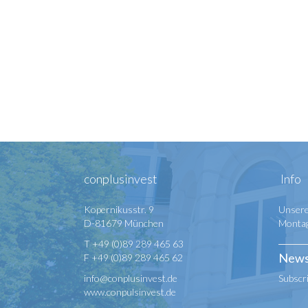
conplusinvest
Info
Kopernikusstr. 9
Unsere
D-81679 München
Montag 
T +49 (0)89 289 465 63
News
F +49 (0)89 289 465 62
info@conplusinvest.de
Subscr
www.conpulsinvest.de