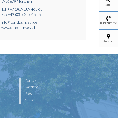
D-81679 München
Xing
Tel.
+49 (0)89 289 465 63
Fax +49 (0)89 289 465 62
info@conplusinvest.de
Rückrufbitte
www.conplusinvest.de
Anfahrt
Kontakt
Karriere
Presse
News