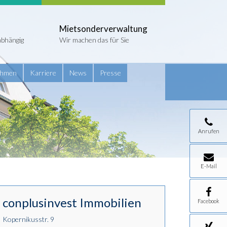
Mietsonderverwaltung
abhängig
Wir machen das für Sie
ehmen
Karriere
News
Presse
s
Anrufen
E-Mail
conplusinvest Immobilien
Facebook
Kopernikusstr. 9