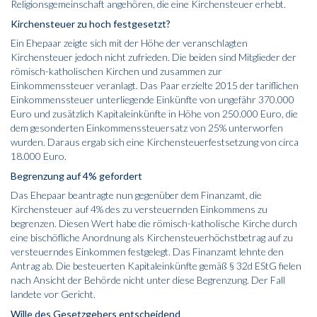
Religionsgemeinschaft angehören, die eine Kirchensteuer erhebt.
Kirchensteuer zu hoch festgesetzt?
Ein Ehepaar zeigte sich mit der Höhe der veranschlagten
Kirchensteuer jedoch nicht zufrieden. Die beiden sind Mitglieder der
römisch-katholischen Kirchen und zusammen zur
Einkommenssteuer veranlagt. Das Paar erzielte 2015 der tariflichen
Einkommenssteuer unterliegende Einkünfte von ungefähr 370.000
Euro und zusätzlich Kapitaleinkünfte in Höhe von 250.000 Euro, die
dem gesonderten Einkommenssteuersatz von 25% unterworfen
wurden. Daraus ergab sich eine Kirchensteuerfestsetzung von circa
18.000 Euro.
Begrenzung auf 4% gefordert
Das Ehepaar beantragte nun gegenüber dem Finanzamt, die
Kirchensteuer auf 4% des zu versteuernden Einkommens zu
begrenzen. Diesen Wert habe die römisch-katholische Kirche durch
eine bischöfliche Anordnung als Kirchensteuerhöchstbetrag auf zu
versteuerndes Einkommen festgelegt. Das Finanzamt lehnte den
Antrag ab. Die besteuerten Kapitaleinkünfte gemäß
§ 32d EStG
fielen
nach Ansicht der Behörde nicht unter diese Begrenzung. Der Fall
landete vor Gericht.
Wille des Gesetzgebers entscheidend