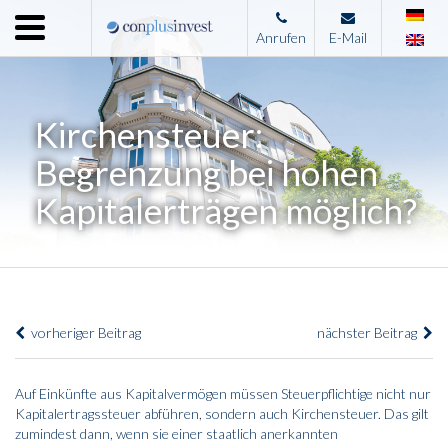
Menu
Anrufen
E-Mail
Home
Unternehmen
Kirchensteuer:
Leistungen
Begrenzung bei hohen
Immobilienangebote
Kapitalerträgen möglich?
News
Presse
Kontakt
vorheriger Beitrag
nächster Beitrag
Impressum
Auf Einkünfte aus Kapitalvermögen müssen Steuerpflichtige nicht nur
Kapitalertragssteuer abführen, sondern auch Kirchensteuer. Das gilt
zumindest dann, wenn sie einer staatlich anerkannten