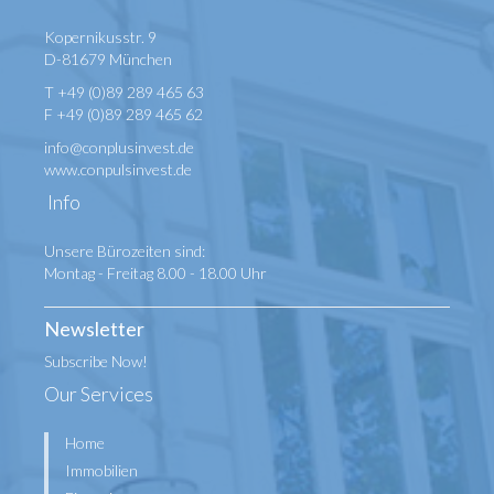
Kopernikusstr. 9
D-81679 München
T +49 (0)89 289 465 63
F +49 (0)89 289 465 62
info@conplusinvest.de
www.conpulsinvest.de
Info
Unsere Bürozeiten sind:
Montag - Freitag 8.00 - 18.00 Uhr
Newsletter
Subscribe Now!
Our Services
Home
Immobilien