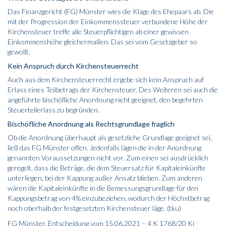
Das Finanzgericht (FG) Münster wies die Klage des Ehepaars ab. Die
mit der Progression der Einkommenssteuer verbundene Höhe der
Kirchensteuer treffe alle Steuerpflichtigen ab einer gewissen
Einkommenshöhe gleichermaßen. Das sei vom Gesetzgeber so
gewollt.
Kein Anspruch durch Kirchensteuerrecht
Auch aus dem Kirchensteuerrecht ergebe sich kein Anspruch auf
Erlass eines Teilbetrags der Kirchensteuer. Des Weiteren sei auch die
angeführte bischöfliche Anordnung nicht geeignet, den begehrten
Steuerteilerlass zu begründen.
Bischöfliche Anordnung als Rechtsgrundlage fraglich
Ob die Anordnung überhaupt als gesetzliche Grundlage geeignet sei,
ließ das FG Münster offen. Jedenfalls lägen die in der Anordnung
genannten Voraussetzungen nicht vor. Zum einen sei ausdrücklich
geregelt, dass die Beträge, die dem Steuersatz für Kapitaleinkünfte
unterliegen, bei der Kappung außer Ansatz blieben. Zum anderen
wären die Kapitaleinkünfte in die Bemessungsgrundlage für den
Kappungsbetrag von 4% einzubeziehen, wodurch der Höchstbetrag
noch oberhalb der festgesetzten Kirchensteuer läge. (tku)
FG Münster, Entscheidung vom 15.06.2021 – 4 K 1768/20 Ki