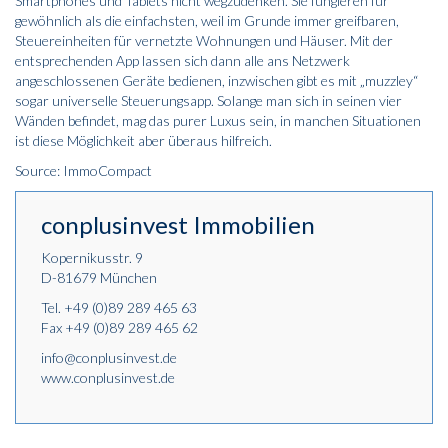
Smartphones und Tablets nicht wegzudenken. Sie fungieren für
gewöhnlich als die einfachsten, weil im Grunde immer greifbaren,
Steuereinheiten für vernetzte Wohnungen und Häuser. Mit der
entsprechenden App lassen sich dann alle ans Netzwerk
angeschlossenen Geräte bedienen, inzwischen gibt es mit „muzzley“
sogar universelle Steuerungsapp. Solange man sich in seinen vier
Wänden befindet, mag das purer Luxus sein, in manchen Situationen
ist diese Möglichkeit aber überaus hilfreich.
Source: ImmoCompact
conplusinvest Immobilien
Kopernikusstr. 9
D-81679 München
Tel.
+49 (0)89 289 465 63
Fax +49 (0)89 289 465 62
info@conplusinvest.de
www.conplusinvest.de