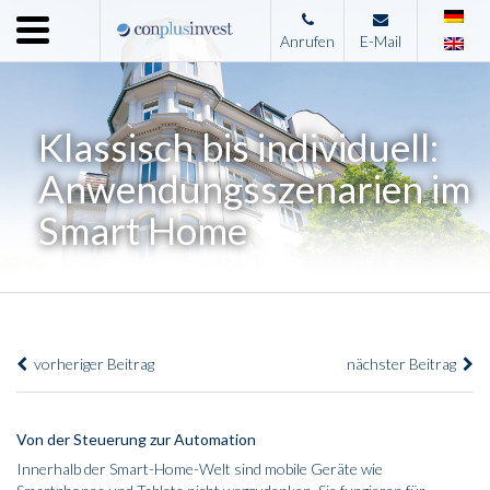
Menu
Anrufen
E-Mail
Home
Unternehmen
Klassisch bis individuell:
Leistungen
Anwendungsszenarien im
Immobilienangebote
Smart Home
News
Presse
Kontakt
vorheriger Beitrag
nächster Beitrag
Impressum
Von der Steuerung zur Automation
Innerhalb der Smart-Home-Welt sind mobile Geräte wie