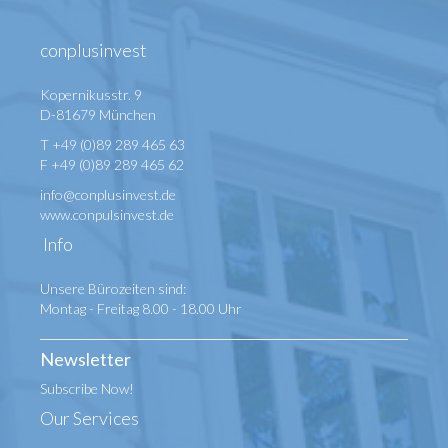
conplusinvest
Kopernikusstr. 9
D-81679 München
T +49 (0)89 289 465 63
F +49 (0)89 289 465 62
info@conplusinvest.de
www.conpulsinvest.de
Info
Unsere Bürozeiten sind:
Montag - Freitag 8.00 - 18.00 Uhr
Newsletter
Subscribe Now!
Our Services