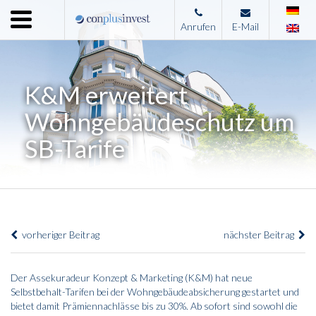
Menu
Anrufen
E-Mail
Home
Unternehmen
K&M erweitert
Leistungen
Wohngebäudeschutz um
Immobilienangebote
SB-Tarife
News
Presse
Kontakt
vorheriger Beitrag
nächster Beitrag
Impressum
Der Assekuradeur Konzept & Marketing (K&M) hat neue
Selbstbehalt-Tarifen bei der Wohngebäudeabsicherung gestartet und
bietet damit Prämiennachlässe bis zu 30%. Ab sofort sind sowohl die