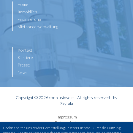
Home
Immobilien
Finanzierung
Mietsonderverwaltung
Kontakt
Karriere
Presse
News
Copyright © 2026 conplusinvest - All rights reserved - by
Skytala
Impressum
Datenschutz
Cookies helfen uns bei der Bereitstellung unserer Dienste. Durch die Nutzung
Widerrufsbelehrung
unserer Dienste erklären Sie sich damit einverstanden, dass wir Cookies setzen.