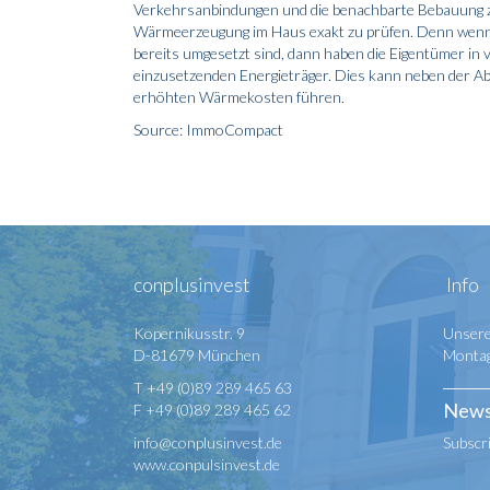
Verkehrsanbindungen und die benachbarte Bebauung zu
Wärmeerzeugung im Haus exakt zu prüfen. Denn wenn
bereits umgesetzt sind, dann haben die Eigentümer in v
einzusetzenden Energieträger. Dies kann neben der Ab
erhöhten Wärmekosten führen.
Source: ImmoCompact
conplusinvest
Info
Kopernikusstr. 9
Unsere
D-81679 München
Montag 
T +49 (0)89 289 465 63
News
F +49 (0)89 289 465 62
info@conplusinvest.de
Subscr
www.conpulsinvest.de