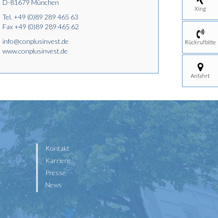
D-81679 München
Xing
Tel.
+49 (0)89 289 465 63
Fax +49 (0)89 289 465 62
info@conplusinvest.de
Rückrufbitte
www.conplusinvest.de
Anfahrt
Kontakt
Karriere
Presse
News