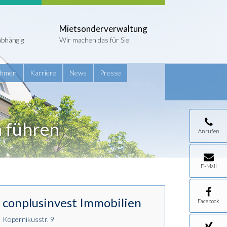
Mietsonderverwaltung
abhängig
Wir machen das für Sie
ehmen
Karriere
News
Presse
 führen
Anrufen
E-Mail
conplusinvest Immobilien
Facebook
Kopernikusstr. 9