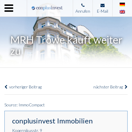
Menu
Anrufen
E-Mail
Home
Unternehmen
MRH Trowe kauft weiter
Leistungen
zu
Immobilienangebote
News
Presse
vorheriger Beitrag
nächster Beitrag
Kontakt
Impressum
Source: ImmoCompact
conplusinvest Immobilien
Kopernikusstr. 9