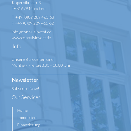
Kopernikusstr. 9
D-81679 München
T +49 (0)89 289 465 63
F +49 (0)89 289 465 62
info@conplusinvest.de
www.conpulsinvest.de
Info
Unsere Bürozeiten sind:
Montag - Freitag 8.00 - 18.00 Uhr
Newsletter
Subscribe Now!
Our Services
Home
Immobilien
Finanzierung