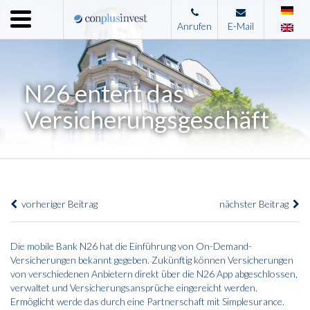
Menu
Anrufen
E-Mail
Home
Unternehmen
N26 entert das
Leistungen
Versicherungsgeschäft
Immobilienangebote
News
Presse
vorheriger Beitrag
nächster Beitrag
Kontakt
Impressum
Die mobile Bank N26 hat die Einführung von On-Demand-
Versicherungen bekannt gegeben. Zukünftig können Versicherungen
von verschiedenen Anbietern direkt über die N26 App abgeschlossen,
verwaltet und Versicherungsansprüche eingereicht werden.
Ermöglicht werde das durch eine Partnerschaft mit Simplesurance.