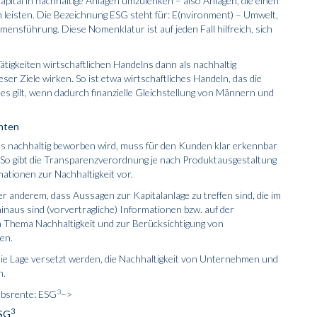
Kapital in nachhaltige Anlagen umzulenken – also Anlagen, die einen
 leisten. Die Bezeichnung ESG steht für: E(nvironment) – Umwelt,
mensführung. Diese Nomenklatur ist auf jeden Fall hilfreich, sich
ätigkeiten wirtschaftlichen Handelns dann als nachhaltig
ser Ziele wirken. So ist etwa wirtschaftliches Handeln, das die
es gilt, wenn dadurch finanzielle Gleichstellung von Männern und
enten
ls nachhaltig beworben wird, muss für den Kunden klar erkennbar
. So gibt die Transparenzverordnung je nach Produktausgestaltung
tionen zur Nachhaltigkeit vor.
er anderem, dass Aussagen zur Kapitalanlage zu treffen sind, die im
us sind (vorvertrag­liche) Informationen bzw. auf der
Thema Nachhaltigkeit und zur Berücksichtigung von
en.
die Lage versetzt werden, die Nachhaltigkeit von Unternehmen und
n.
3
iebsrente: ESG
–>
3
ESG