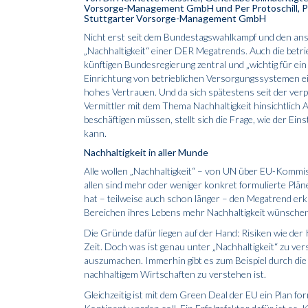
Vorsorge-Management GmbH und Per Protoschill, Pr
Stuttgarter Vorsorge-Management GmbH
Nicht erst seit dem Bundestagswahlkampf und den an
„Nachhaltigkeit“ einer DER Megatrends. Auch die betrie
künftigen Bundesregierung zentral und „wichtig für ein 
Einrichtung von betrieblichen Versorgungssystemen ei
hohes Vertrauen. Und da sich spätestens seit der v
Vermittler mit dem Thema Nachhaltigkeit hinsichtlich
beschäftigen müssen, stellt sich die Frage, wie der Eins
kann.
Nachhaltigkeit in aller Munde
Alle wollen „Nachhaltigkeit“ – von UN über EU-Kommiss
allen sind mehr oder weniger konkret formulierte Plän
hat – teilweise auch schon länger – den Megatrend erkan
Bereichen ihres Lebens mehr Nachhaltigkeit wünschen
Die Gründe dafür liegen auf der Hand: Risiken wie de
Zeit. Doch was ist genau unter „Nachhaltigkeit“ zu vers
auszumachen. Immerhin gibt es zum Beispiel durch di
nachhaltigem Wirtschaften zu verstehen ist.
Gleichzeitig ist mit dem Green Deal der EU ein Plan fo