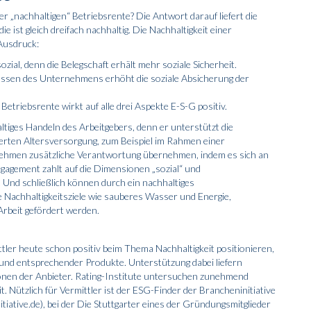
 „nachhaltigen“ Betriebsrente? Die Antwort darauf liefert die
e ist gleich dreifach nachhaltig. Die Nachhaltigkeit einer
Ausdruck:
ozial, denn die Belegschaft erhält mehr soziale Sicherheit.
hüssen des Unternehmens erhöht die soziale Absicherung der
 Betriebsrente wirkt auf alle drei Aspekte E-S-G positiv.
altiges Handeln des Arbeitgebers, denn er unterstützt die
derten Altersversorgung, zum Beispiel im Rahmen einer
ehmen zusätzliche Verantwortung übernehmen, indem es sich an
ngagement zahlt auf die Dimensionen „sozial“ und
Und schließlich können durch ein nachhaltiges
e Nachhaltigkeitsziele wie sauberes Wasser und Energie,
beit gefördert werden.
ler heute schon positiv beim Thema Nachhaltigkeit positionieren,
und entsprechender Produkte. Unterstützung dabei liefern
en der Anbieter. Rating-Institute untersuchen zunehmend
 Nützlich für Vermittler ist der ESG-Finder der Brancheninitiative
tiative.de), bei der Die Stuttgarter eines der Gründungsmitglieder