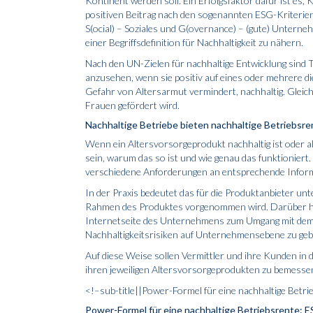
Kontinent werden soll. Ein Erfolgsfaktor dafür ist es, 
positiven Beitrag nach den sogenannten ESG-Kriterien
S(ocial) – Soziales und G(overnance) – (gute) Unterneh
einer Begriffsdefinition für Nachhaltigkeit zu nähern.
Nach den UN-Zielen für nachhaltige Entwicklung sind T
anzusehen, wenn sie positiv auf eines oder mehrere die
Gefahr von Altersarmut vermindert, nachhaltig. Gleich
Frauen gefördert wird.
Nachhaltige Betriebe bieten nachhaltige Betriebsr
Wenn ein Altersvorsorgeprodukt nachhaltig ist oder a
sein, warum das so ist und wie genau das funktioniert
verschiedene Anforderungen an entsprechende Informa
In der Praxis bedeutet das für die Produktanbieter unt
Rahmen des Produktes vorgenommen wird. Darüber hina
Internetseite des Unternehmens zum Umgang mit dem 
Nachhaltigkeitsrisiken auf Unternehmensebene zu geb
Auf diese Weise sollen Vermittler und ihre Kunden in 
ihren jeweiligen Altersvorsorgeprodukten zu bemesse
<!–sub-title||Power-Formel für eine nachhaltige Betr
Power-Formel für eine nachhaltige Betriebsrente: 