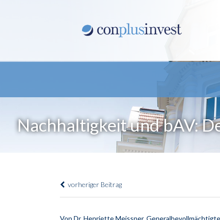
Nachhaltigkeit und bAV: Der
vorheriger Beitrag
Von Dr. Henriette Meissner, Generalbevollmächtigte