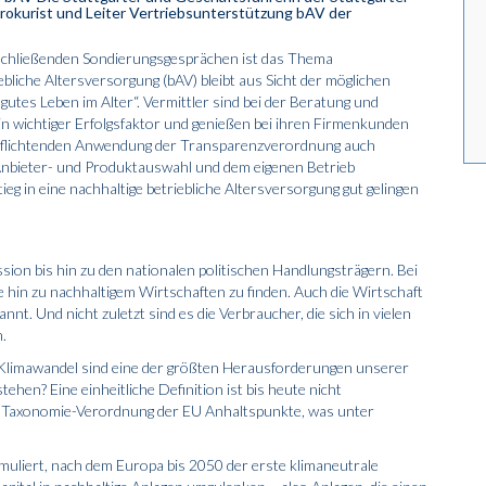
okurist und Leiter Vertriebsunterstützung bAV der
schließenden Sondierungsgesprächen ist das Thema
bliche Altersversorgung (bAV) bleibt aus Sicht der möglichen
gutes Leben im Alter“. Vermittler sind bei der Beratung und
n wichtiger Erfolgsfaktor und genießen bei ihren Firmenkunden
erpflichtenden Anwendung der Transparenzverordnung auch
 Anbieter- und Produktauswahl und dem eigenen Betrieb
tieg in eine nachhaltige betriebliche Altersversorgung gut gelingen
ion bis hin zu den nationalen politischen Handlungsträgern. Bei
e hin zu nachhaltigem Wirtschaften zu finden. Auch die Wirtschaft
nt. Und nicht zuletzt sind es die Verbraucher, die sich in vielen
.
r Klimawandel sind eine der größten Herausforderungen unserer
tehen? Eine einheitliche Definition ist bis heute nicht
e Taxonomie-­Verordnung der EU Anhaltspunkte, was unter
rmuliert, nach dem Europa bis 2050 der erste klimaneutrale