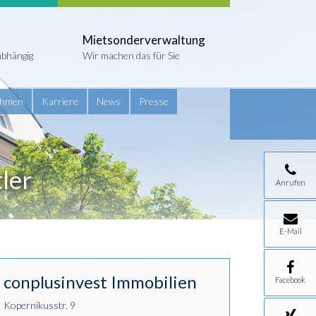
Mietsonderverwaltung
abhängig
Wir machen das für Sie
ehmen
Karriere
News
Presse
tler
Anrufen
E-Mail
conplusinvest Immobilien
Facebook
Kopernikusstr. 9