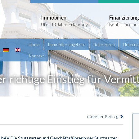
Immobilien
Finanzierung
Über 10 Jahre Erfahrung
Neutral und un
Home
Immobilienangebote
Referenzen
Untern
Kontakt
 richtige Einstieg für Vermit
nächster Beitrag
 bAV Die Stuttgarter und Geschäftsführerin der Stuttgarter