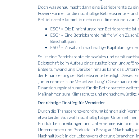
Doch was genau macht dann eine Betriebsrente zu einer
Power-Formel für die nachhaltige Betriebsrente – und di
Betriebsrente kommt in mehreren Dimensionen zum 
1
ESG
= Die Einrichtung einer Betriebsrente ist s
2
ESG
= Eine Betriebsrente mit freiwillen Zusc
Beschäftigten.
3
ESG
= Zusätzlich nachhal­tige Kapitalanlage der
So ist eine Betriebsrente ein soziales und damit nachh
Belegschaft beim Aufbau einer zusätzlichen und geför
Entgeltumwandlung. Darüber hinaus kann das Untern
der Finanzierung der Betriebsrente beteiligt. Dieses E
„unternehmerische Verantwortung“ (Governance) ein. 
Finanzierungsinstrument für die Betriebsrente weiter
Maßnahmen zum Klimaschutz und menschenwür­dige Ar
Der richtige Einstieg für Vermittler
Durch die Transparenzverordnung können sich Vermitt
etwa bei der Auswahl nachhaltig tätiger Unternehmen 
Produktbeschreibungen und Unternehmensinformation
Unternehmen und Produkte in Bezug auf Nachhaltigkeit.
Nachhaltigkeit in der Lebensversicherung (branchen-ini