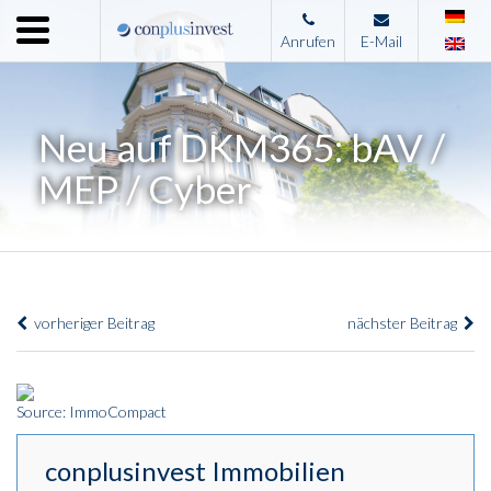
Menu
Anrufen
E-Mail
Home
Unternehmen
Neu auf DKM365: bAV /
Leistungen
MEP / Cyber
Immobilienangebote
News
Presse
vorheriger Beitrag
nächster Beitrag
Kontakt
Impressum
Source: ImmoCompact
conplusinvest Immobilien