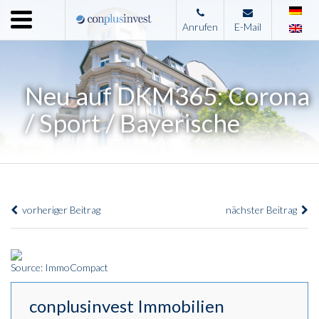
Menu
Anrufen
E-Mail
Home
Unternehmen
Neu auf DKM365: Corona
Leistungen
/ Sport / Bayerische
Immobilienangebote
News
Presse
vorheriger Beitrag
nächster Beitrag
Kontakt
Impressum
Source: ImmoCompact
conplusinvest Immobilien