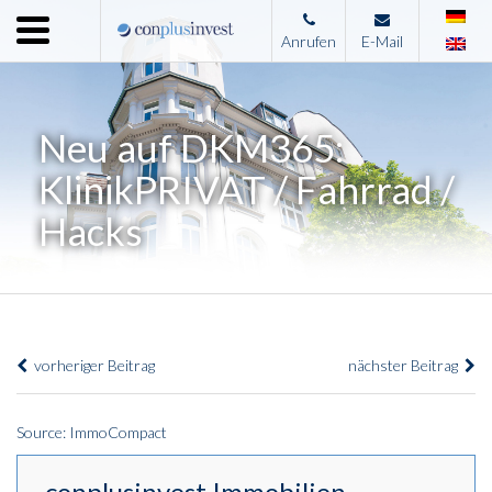
Menu
Anrufen
E-Mail
Home
Unternehmen
Neu auf DKM365:
Leistungen
KlinikPRIVAT / Fahrrad /
Immobilienangebote
Hacks
News
Presse
Kontakt
vorheriger Beitrag
nächster Beitrag
Impressum
Source: ImmoCompact
conplusinvest Immobilien