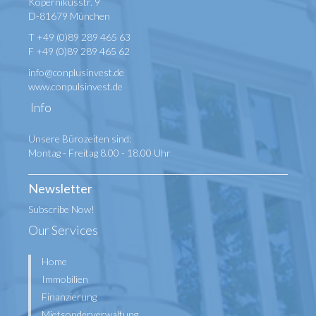
Kopernikusstr. 9
D-81679 München
T +49 (0)89 289 465 63
F +49 (0)89 289 465 62
info@conplusinvest.de
www.conpulsinvest.de
Info
Unsere Bürozeiten sind:
Montag - Freitag 8.00 - 18.00 Uhr
Newsletter
Subscribe Now!
Our Services
Home
Immobilien
Finanzierung
Mietsonderverwaltung