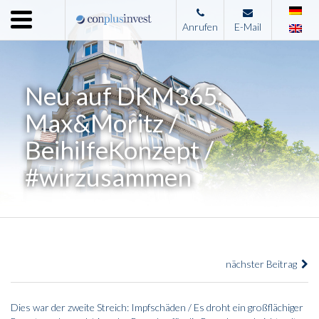
Menu
Anrufen
E-Mail
Home
Unternehmen
Neu auf DKM365:
Leistungen
Max&Moritz /
Immobilienangebote
BeihilfeKonzept /
News
#wirzusammen
Presse
Kontakt
Impressum
nächster Beitrag
Dies war der zweite Streich: Impfschäden / Es droht ein großflächiger