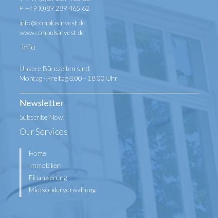
F +49 (0)89 289 465 62
info@conplusinvest.de
www.conpulsinvest.de
Info
Unsere Bürozeiten sind:
Montag - Freitag 8.00 - 18.00 Uhr
Newsletter
Subscribe Now!
Our Services
Home
Immobilien
Finanzierung
Mietsonderverwaltung