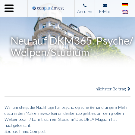
Menu
Anrufen
E-Mail
Home
Unternehmen
Neu auf DKM365: Psyche/
Leistungen
Welpen/Studium
Immobilienangebote
News
Presse
nächster Beitrag
Kontakt
Impressum
Warum steigt die Nachfrage für psychologische Behandlungen? Mehr
dazu in den Maklernews./ Bei umdenken.co geht es um den großen
Welpenboom./ Lohnt sich ein Studium? Das DELA Magazin hat
nachgeforscht.
Source: ImmoCompact