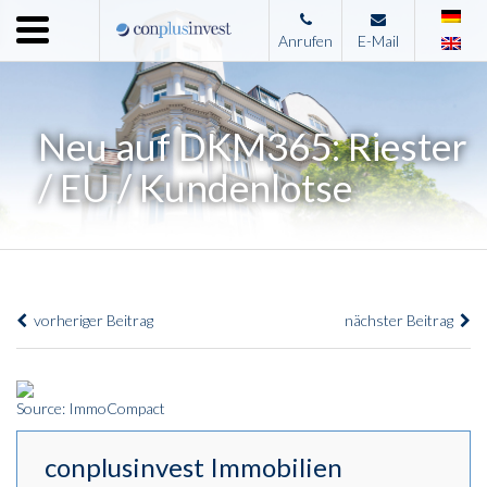
Menu
Anrufen
E-Mail
Home
Unternehmen
Neu auf DKM365: Riester
Leistungen
/ EU / Kundenlotse
Immobilienangebote
News
Presse
vorheriger Beitrag
nächster Beitrag
Kontakt
Impressum
Source: ImmoCompact
conplusinvest Immobilien