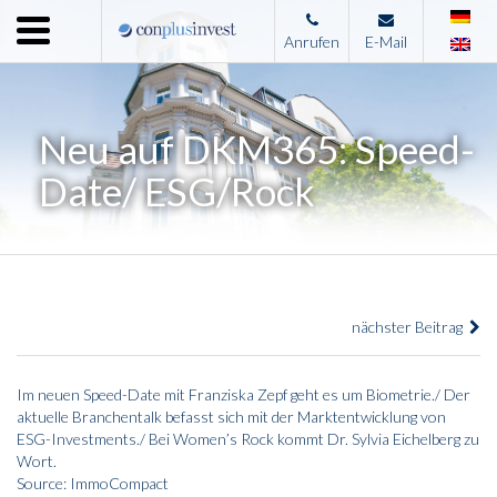
Menu
Anrufen
E-Mail
Home
Unternehmen
Neu auf DKM365: Speed-
Leistungen
Date/ ESG/Rock
Immobilienangebote
News
Presse
nächster Beitrag
Kontakt
Impressum
Im neuen Speed-Date mit Franziska Zepf geht es um Biometrie./ Der
aktuelle Branchentalk befasst sich mit der Marktentwicklung von
ESG-Investments./ Bei Women’s Rock kommt Dr. Sylvia Eichelberg zu
Wort.
Source: ImmoCompact