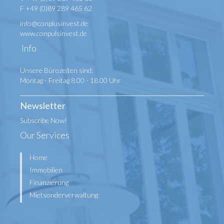
F +49 (0)89 289 465 62
info@conplusinvest.de
www.conpulsinvest.de
Info
Unsere Bürozeiten sind:
Montag - Freitag 8.00 - 18.00 Uhr
Newsletter
Subscribe Now!
Our Services
Home
Immobilien
Finanzierung
Mietsonderverwaltung