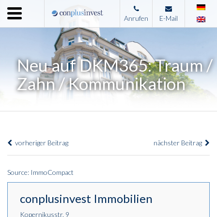
Menu
Anrufen
E-Mail
Home
Unternehmen
Neu auf DKM365: Traum /
Leistungen
Zahn / Kommunikation
Immobilienangebote
News
Presse
vorheriger Beitrag
nächster Beitrag
Kontakt
Impressum
Source: ImmoCompact
conplusinvest Immobilien
Kopernikusstr. 9