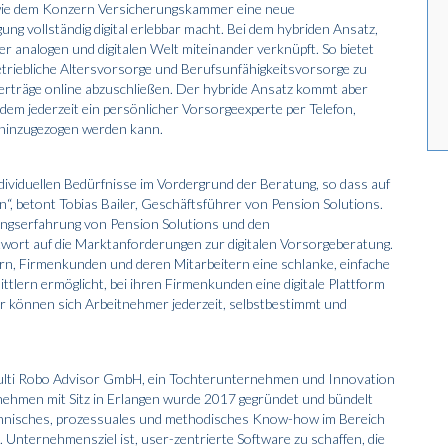
 sowie dem Konzern Versicherungskammer eine neue
ung vollständig digital erlebbar macht. Bei dem hybriden Ansatz,
r analogen und digitalen Welt miteinander verknüpft. So bietet
 betriebliche Altersvorsorge und Berufsunfähigkeitsvorsorge zu
erträge online abzuschließen. Der hybride Ansatz kommt aber
em jederzeit ein persönlicher Vorsorgeexperte per Telefon,
n hinzugezogen werden kann.
individuellen Bedürfnisse im Vordergrund der Beratung, so dass auf
“, betont Tobias Bailer, Geschäftsführer von Pension Solutions.
tungserfahrung von Pension Solutions und den
wort auf die Marktanforderungen zur digitalen Vorsorgeberatung.
rn, Firmenkunden und deren Mitarbeitern eine schlanke, einfache
ttlern ermöglicht, bei ihren Firmenkunden eine digitale Plattform
er können sich Arbeitnehmer jederzeit, selbstbestimmt und
e Multi Robo Advisor GmbH, ein Tochterunternehmen und Innovation
ehmen mit Sitz in Erlangen wurde 2017 gegründet und bündelt
technisches, prozessuales und methodisches Know-how im Bereich
 Unternehmensziel ist, user-zentrierte Software zu schaffen, die