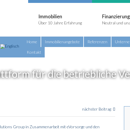
Immobilien
Finanzierung
Über 10 Jahre Erfahrung
Neutral und un
Home
Immobilienangebote
Referenzen
Untern
Kontakt
ttform für die betriebliche 
nächster Beitrag
olutions Group in Zusammenarbeit mit eVorsorge und den