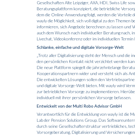
Gesellschaften Alte Leipziger, AXA, HDI, Swiss Life
Beratungsplattform konzipiert, die betriebliche Versorg
dem die Online-Anwendung folgt, werden die Vorteile de
wayly die Möglichkeit, sich voll digital zu den Themen
informieren, sich Angebote berechnen zu lassen und V
auch dem Wunsch nach individueller Beratung nach, ind
Livechat, Videokonferenz oder im individuellen Termi
Schlanke, einfache und digitale Vorsorge-Welt
„Trotz aller Digitalisierung steht der Mensch und die 
den persönlichen Kontakt nicht verzichtet werden kann
Die neue Plattform spiegelt die jahrzehntelange Bera
Kooperationspartnern wider und versteht sich als Ant
Die entwickelten Lösungen sollen den Vertriebspartne
und digitale Vorsorge-Welt bieten. Mit wayly wird Vermi
zur betrieblichen Vorsorge zu implementieren. Hierüb
individuell mit ihrer persönlichen Vorsorge befassen.
Entwickelt von der Multi Robo Advisor GmbH
Verantwortlich für die Entwicklung von wayly ist di
Lab der Pension Solutions Group. Das Softwareuntern
durch seine Gesellschafterstruktur vertriebliches, 
Vorsorgeberatung, Digitalisierung und Versicherungen.