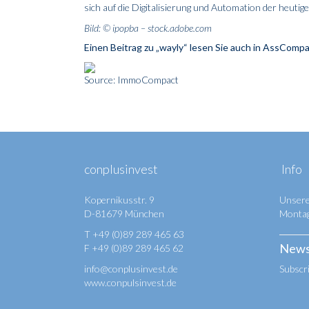
sich auf die Digitalisierung und Automation der heutige
Bild: © ipopba – stock.adobe.com
Einen Beitrag zu „wayly“ lesen Sie auch in AssComp
Source: ImmoCompact
conplusinvest
Info
Kopernikusstr. 9
Unsere
D-81679 München
Montag 
T +49 (0)89 289 465 63
News
F +49 (0)89 289 465 62
info@conplusinvest.de
Subscr
www.conpulsinvest.de