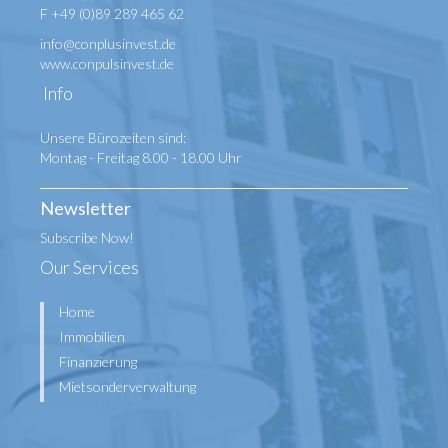
F +49 (0)89 289 465 62
info@conplusinvest.de
www.conpulsinvest.de
Info
Unsere Bürozeiten sind:
Montag - Freitag 8.00 - 18.00 Uhr
Newsletter
Subscribe Now!
Our Services
Home
Immobilien
Finanzierung
Mietsonderverwaltung