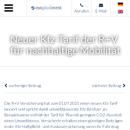
Menu
Anrufen
E-Mail
Home
Unternehmen
Neuer Kfz-Tarif der R+V
Leistungen
für nachhaltige Mobilität
Immobilienangebote
News
Presse
vorheriger Beitrag
nächster Beitrag
Kontakt
Impressum
Die R+V Versicherung hat zum 01.07.2021 einen neuen Kfz-Tarif
lanciert und spricht damit umweltbewusste Kfz-Besitzer an.
Beispielsweise enthält der Tarif für Pkw mit geringem CO2-Ausstoß
einen Umweltbonus. Versicherte erhalten einen günstigen Beiträgen
in der Kfz-Haftpflicht- und Kaskoversicherung, wenn ihr Fahrzeug