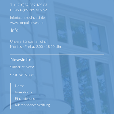
T +49 (0)89 289 465 63
F +49 (0)89 289 465 62
info@conplusinvest.de
www.conpulsinvest.de
Info
Unsere Bürozeiten sind:
Montag - Freitag 8.00 - 18.00 Uhr
Newsletter
Subscribe Now!
Our Services
Home
Immobilien
Finanzierung
Mietsonderverwaltung