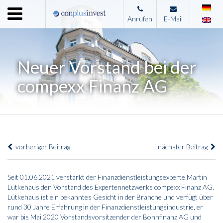
Menu
Anrufen
E-Mail
Home
Unternehmen
Neuer Vorstand bei der
Leistungen
compexx Finanz AG
Immobilienangebote
News
Presse
vorheriger Beitrag
nächster Beitrag
Kontakt
Impressum
Seit 01.06.2021 verstärkt der Finanzdienstleistungsexperte Martin
Lütkehaus den Vorstand des Expertennetzwerks compexx Finanz AG.
Lütkehaus ist ein bekanntes Gesicht in der Branche und verfügt über
rund 30 Jahre Erfahrung in der Finanzdienstleistungsindustrie, er
war bis Mai 2020 Vorstandsvorsitzender der Bonnfinanz AG und