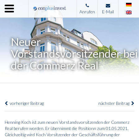
Menu
Anrufen
E-Mail
Home
Unternehmen
Neuer
Leistungen
Vorstandsvorsitzender bei
Immobilienangebote
der Commerz Real
News
Presse
Kontakt
vorheriger Beitrag
nächster Beitrag
Impressum
Henning Koch ist zum neuen Vorstandsvorsitzenden der Commerz
Real berufen worden. Er übernimmt die Positionn zum 01.05.2021.
Gleichzeitig wird Koch Vorsitzender der Geschäftsführung der