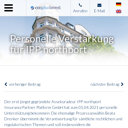
Menu
Anrufen
E-Mail
Home
Unternehmen
Personelle Verstärkung
Leistungen
für IPP northport
Immobilienangebote
News
Presse
vorheriger Beitrag
nächster Beitrag
Kontakt
Impressum
Der erst jüngst gegründete Assekuradeur IPP northport
InsurancePartner Platform GmbH hat zum 01.04.2021 personelle
Unterstützung bekommen: Die ehemalige Prozessanwältin Beata
Drenker übernimmt die Verantwortung für sämtliche rechtlichen und
regulatorischen Themen und soll insbesondere die