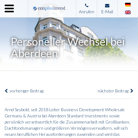
Menu
Anrufen
E-Mail
Home
Unternehmen
Personeller Wechsel bei
Leistungen
Aberdeen
Immobilienangebote
News
Presse
vorheriger Beitrag
nächster Beitrag
Kontakt
Impressum
Arnd Seybold, seit 2018 Leiter Business Development Wholesale
Germany & Austria bei Aberdeen Standard Investments sowie
persönlich verantwortlich für die Zusammenarbeit mit Großbanken,
Dachfondsmanagern und größeren Vermögensverwaltern, will sich
neuen beruflichen Herausforderungen zuwenden und wird das