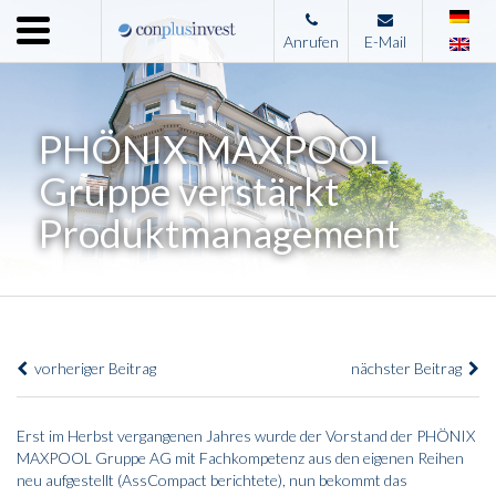
Menu
Anrufen
E-Mail
Home
Unternehmen
PHÖNIX MAXPOOL
Leistungen
Gruppe verstärkt
Immobilienangebote
Produktmanagement
News
Presse
Kontakt
vorheriger Beitrag
nächster Beitrag
Impressum
Erst im Herbst vergangenen Jahres wurde der Vorstand der PHÖNIX
MAXPOOL Gruppe AG mit Fachkompetenz aus den eigenen Reihen
neu aufgestellt (
AssCompact berichtete
), nun bekommt das