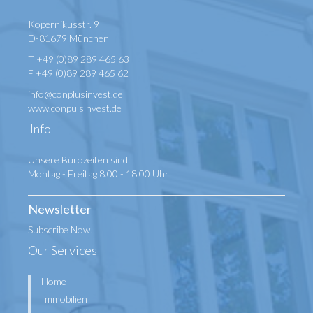
Kopernikusstr. 9
D-81679 München
T +49 (0)89 289 465 63
F +49 (0)89 289 465 62
info@conplusinvest.de
www.conpulsinvest.de
Info
Unsere Bürozeiten sind:
Montag - Freitag 8.00 - 18.00 Uhr
Newsletter
Subscribe Now!
Our Services
Home
Immobilien