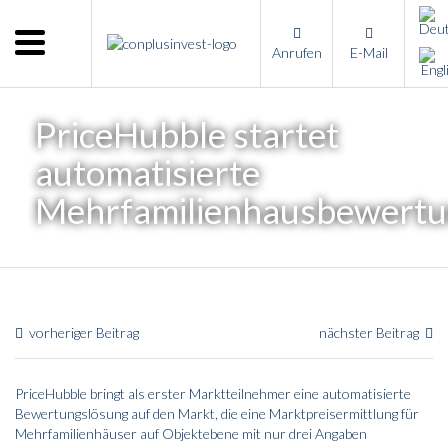
Menu
Anrufen
E-Mail
Home
Unternehmen
PriceHubble startet
Leistungen
automatisierte
Immobilienangebote
Mehrfamilienhausbewert
News
Presse
Kontakt
vorheriger Beitrag
nächster Beitrag
Impressum
PriceHubble bringt als erster Marktteilnehmer eine automatisierte
Bewertungslösung auf den Markt, die eine Marktpreisermittlung für
Mehrfamilienhäuser auf Objektebene mit nur drei Angaben