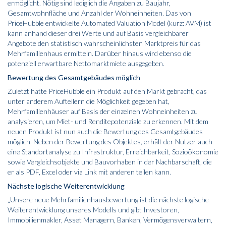
ermöglicht. Nötig sind lediglich die Angaben zu Baujahr,
Gesamtwohnfläche und Anzahl der Wohneinheiten. Das von
PriceHubble entwickelte Automated Valuation Model (kurz: AVM) ist
kann anhand dieser drei Werte und auf Basis vergleichbarer
Angebote den statistisch wahrscheinlichsten Marktpreis für das
Mehrfamilienhaus ermitteln. Darüber hinaus wird ebenso die
potenziell erwartbare Nettomarktmiete ausgegeben.
Bewertung des Gesamtgebäudes möglich
Zuletzt hatte PriceHubble ein Produkt auf den Markt gebracht, das
unter anderem Aufteilern die Möglichkeit gegeben hat,
Mehrfamilienhäuser auf Basis der einzelnen Wohneinheiten zu
analysieren, um Miet- und Renditepotenziale zu erkennen. Mit dem
neuen Produkt ist nun auch die Bewertung des Gesamtgebäudes
möglich. Neben der Bewertung des Objektes, erhält der Nutzer auch
eine Standortanalyse zu Infrastruktur, Erreichbarkeit, Sozioökonomie
sowie Vergleichsobjekte und Bauvorhaben in der Nachbarschaft, die
er als PDF, Excel oder via Link mit anderen teilen kann.
Nächste logische Weiterentwicklung
„Unsere neue Mehrfamilienhausbewertung ist die nächste logische
Weiterentwicklung unseres Modells und gibt Investoren,
Immobilienmakler, Asset Managern, Banken, Vermögensverwaltern,