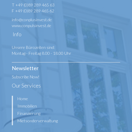
T +49 (0)89 289 465 63
F +49 (0)89 289 465 62
info@conplusinvest.de
www.conpulsinvest.de
Info
Unsere Bürozeiten sind:
Montag - Freitag 8.00 - 18.00 Uhr
Newsletter
Subscribe Now!
Our Services
Home
Immobilien
Finanzierung
Mietsonderverwaltung