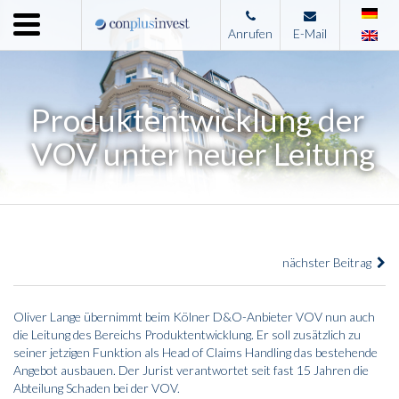
Menu
Anrufen
E-Mail
Home
Unternehmen
Produktentwicklung der
Leistungen
VOV unter neuer Leitung
Immobilienangebote
News
Presse
nächster Beitrag
Kontakt
Impressum
Oliver Lange übernimmt beim Kölner D&O-Anbieter VOV nun auch
die Leitung des Bereichs Produktentwicklung. Er soll zusätzlich zu
seiner jetzigen Funktion als Head of Claims Handling das bestehende
Angebot ausbauen. Der Jurist verantwortet seit fast 15 Jahren die
Abteilung Schaden bei der VOV.