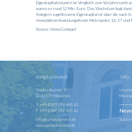
Eigenkapitalvolumen im Vergleich zum Vorjahreszeitra
waren es rund 52 Mio. Euro. Das Wachstum liegt damit
Anlegern zugeflossene Eigenkapital ist über die nach 
Immobilienentwicklungsfonds Metropolen 16, 17 und 
Source: ImmoCompact
conplusinvest
Info
Kopernikusstr. 9
Unsere
D-81679 München
Montag 
T +49 (0)89 289 465 63
News
F +49 (0)89 289 465 62
info@conplusinvest.de
Subscr
www.conpulsinvest.de