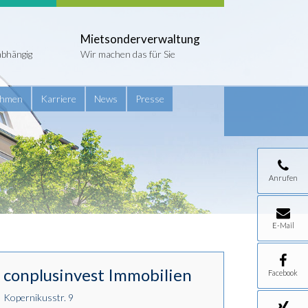
Mietsonderverwaltung
abhängig
Wir machen das für Sie
ehmen
Karriere
News
Presse
Anrufen
E-Mail
conplusinvest Immobilien
Facebook
Kopernikusstr. 9