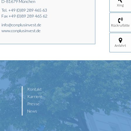
D-81679 München
Xing
Tel.
+49 (0)89 289 465 63
Fax +49 (0)89 289 465 62
info@conplusinvest.de
Rückrufbitte
www.conplusinvest.de
Anfahrt
Kontakt
Karriere
Presse
News