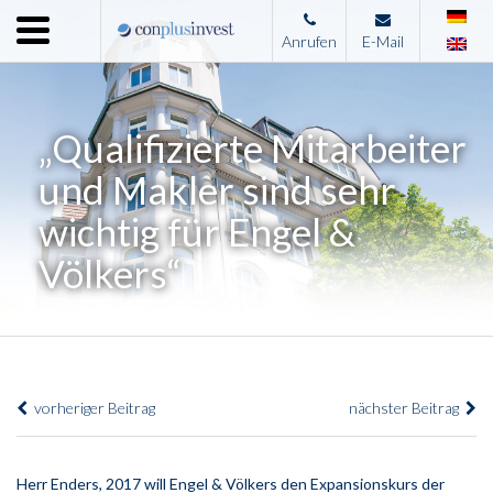
Menu
Anrufen
E-Mail
Home
Unternehmen
„Qualifizierte Mitarbeiter
Leistungen
und Makler sind sehr
Immobilienangebote
wichtig für Engel &
News
Völkers“
Presse
Kontakt
Impressum
vorheriger Beitrag
nächster Beitrag
Herr Enders, 2017 will Engel & Völkers den Expansionskurs der