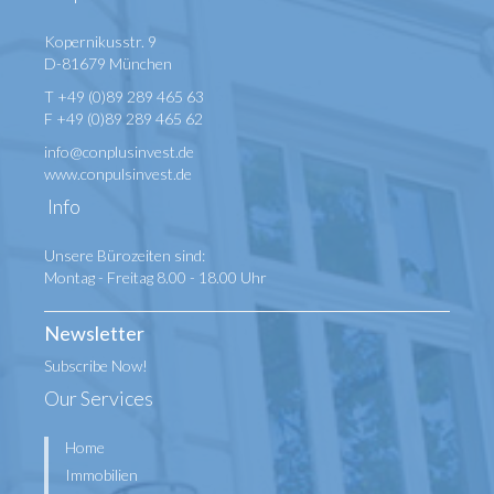
Kopernikusstr. 9
D-81679 München
T +49 (0)89 289 465 63
F +49 (0)89 289 465 62
info@conplusinvest.de
www.conpulsinvest.de
Info
Unsere Bürozeiten sind:
Montag - Freitag 8.00 - 18.00 Uhr
Newsletter
Subscribe Now!
Our Services
Home
Immobilien