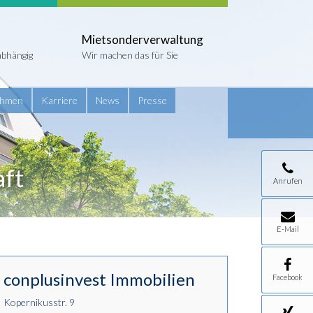
Mietsonderverwaltung
abhängig
Wir machen das für Sie
ehmen
Karriere
News
Presse
aft
Anrufen
E-Mail
conplusinvest Immobilien
Facebook
Kopernikusstr. 9