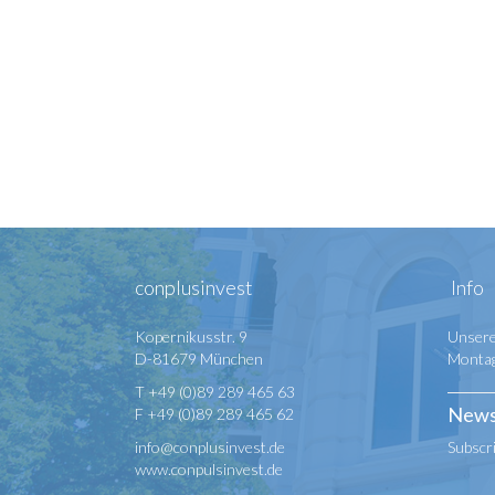
conplusinvest
Info
Kopernikusstr. 9
Unsere
D-81679 München
Montag 
T +49 (0)89 289 465 63
News
F +49 (0)89 289 465 62
info@conplusinvest.de
Subscr
www.conpulsinvest.de