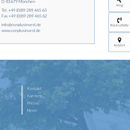
D-81679 München
Xing
Tel.
+49 (0)89 289 465 63
Fax +49 (0)89 289 465 62
info@conplusinvest.de
Rückrufbitte
www.conplusinvest.de
Anfahrt
Kontakt
Karriere
Presse
News