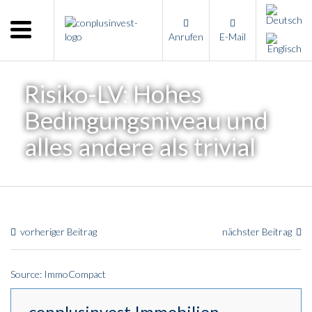
Menu
Anrufen
E-Mail
Home
Unternehmen
Risiko-LV: Hohes
Leistungen
Bedingungsniveau und
Immobilienangebote
alles andere als trivial
News
Presse
Kontakt
vorheriger Beitrag
nächster Beitrag
Impressum
Source: ImmoCompact
conplusinvest Immobilien