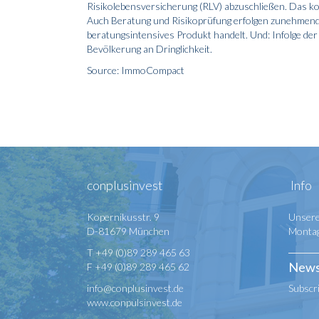
Risikolebensversicherung (RLV) abzuschließen. Das k
Auch Beratung und Risikoprüfung erfolgen zunehmend on
beratungsintensives Produkt handelt. Und: Infolge de
Bevölkerung an Dringlichkeit.
Source: ImmoCompact
conplusinvest
Info
Kopernikusstr. 9
Unsere
D-81679 München
Montag 
T +49 (0)89 289 465 63
News
F +49 (0)89 289 465 62
info@conplusinvest.de
Subscr
www.conpulsinvest.de