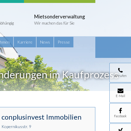
Mietsonderverwaltung
abhängig
Wir machen das für Sie
ehmen
Karriere
News
Presse
ränderungen im Kaufprozess
Anrufen
E-Mail
conplusinvest Immobilien
Facebook
Kopernikusstr. 9