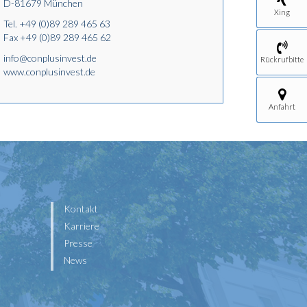
D-81679 München
Xing
Tel.
+49 (0)89 289 465 63
Fax +49 (0)89 289 465 62
info@conplusinvest.de
Rückrufbitte
www.conplusinvest.de
Anfahrt
Kontakt
Karriere
Presse
News