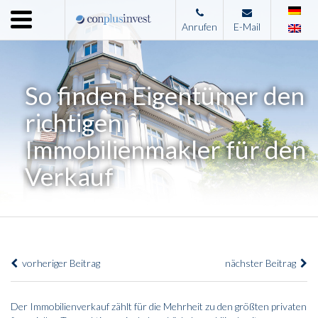
Menu
Anrufen
E-Mail
Home
Unternehmen
So finden Eigentümer den
Leistungen
richtigen
Immobilienangebote
Immobilienmakler für den
News
Verkauf
Presse
Kontakt
Impressum
vorheriger Beitrag
nächster Beitrag
Der Immobilienverkauf zählt für die Mehrheit zu den größten privaten