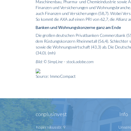
Maschinenbau, Pharma- und Chemieindustrie sowie Auto
Finanzen und Versicherungen und Wohnungsbranche. 
auch Finanzen und Versicherungen (58,7). Wobei Ver
So kommt die AXA auf einen PRI von 62,7, die Allianz a
Banken und Wohnungskonzerne ganz am Ende
Die großen deutschen Privatbanken Commerzbank (55,
dem Rüstungskonzern Rheinmetall (56,4). Schlechter sc
sowie die Wohnungswirtschaft (43,3) ab. Die Deutsch
(34,0). (mh)
Bild: © SimpLine – stock.adobe.com
Source: ImmoCompact
conplusinvest
Info
Kopernikusstr. 9
Unsere