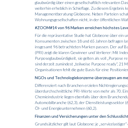
glaubwürdig über einen gesellschaftlich relevanten Da
weiterhin erheblich in Schieflage. Zu diesem Ergebnis
Managementberatung Globeone. Neben Parteien schaff
Wohnungsgesellschaften nicht, in der öffentlichen W
#ZOOM#14 von 96 Marken erreichen höchstes Leve
Für die repräsentative Studie hat Globeone über ein
Konsumenten zwischen 18 und 65 Jahren befragen lass
insgesamt 96 betrachteten Marken passen. Der auf Ba
(PRI) zeigt die klaren Gewinner und Verlierer: Mit In
Purposeglaubwürdigkeit, sie gelten als voll „Purpose r
sind derzeit zumindest „teilweise Purpose ready“, 21 
Organisationen fehlt die gute Basis für eine Positioni
NGOs und Technologiekonzerne überzeugen am me
Differenziert nach Branchen erzielen Nichtregierung
überdurchschnittliche PRI-Werte von mehr als 70. E
Chemieindustrie liegen ebenfalls über dem Branchendur
Automobilbranche (62,3), der Dienstleistungssektor (62
Öl- und Energieunternehmen (60,2).
Finanzen und Versicherungen unter den Schlusslich
Grundsätzlicher gilt laut Globeone: je „servicelastiger”