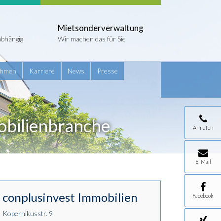
Mietsonderverwaltung
abhängig
Wir machen das für Sie
ehmen
Karriere
News
Presse
obilienbranche
Anrufen
E-Mail
conplusinvest Immobilien
Facebook
Kopernikusstr. 9