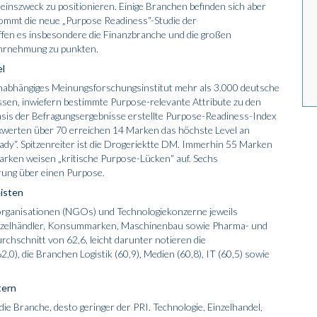
seinszweck zu positionieren. Einige Branchen befinden sich aber
 kommt die neue „Purpose Readiness“-Studie der
en es insbesondere die Finanzbranche und die großen
ahrnehmung zu punkten.
l
 unabhängiges Meinungsforschungsinstitut mehr als 3.000 deutsche
en, inwiefern bestimmte Purpose-relevante Attribute zu den
sis der Befragungsergebnisse erstellte Purpose-Readiness-Index
dexwerten über 70 erreichen 14 Marken das höchste Level an
eady“. Spitzenreiter ist die Drogeriektte DM. Immerhin 55 Marken
Marken weisen „kritische Purpose-Lücken“ auf. Sechs
erung über einen Purpose.
isten
sorganisationen (NGOs) und Technologiekonzerne jeweils
inzelhändler, Konsummarken, Maschinenbau sowie Pharma- und
chschnitt von 62,6, leicht darunter notieren die
,0), die Branchen Logistik (60,9), Medien (60,8), IT (60,5) sowie
tern
 die Branche, desto geringer der PRI. Technologie, Einzelhandel,