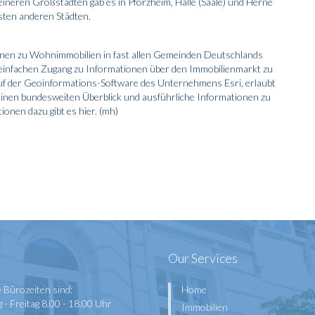
leineren Großstädten gab es in Pforzheim, Halle (Saale) und Herne
sten anderen Städten.
onen zu Wohnimmobilien in fast allen Gemeinden Deutschlands
ten einfachen Zugang zu Informationen über den Immobilienmarkt zu
 auf der Geoinformations-Software des Unternehmens Esri, erlaubt
einen bundesweiten Überblick und ausführliche Informationen zu
ionen dazu gibt es
hier
. (mh)
Our Services
 Bürozeiten sind:
Home
- Freitag 8.00 - 18.00 Uhr
Immobilien