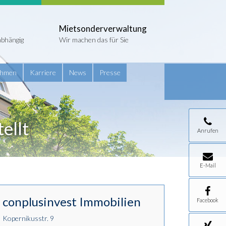
Mietsonderverwaltung
abhängig
Wir machen das für Sie
ehmen
Karriere
News
Presse
ellt
Anrufen
E-Mail
conplusinvest Immobilien
Facebook
Kopernikusstr. 9