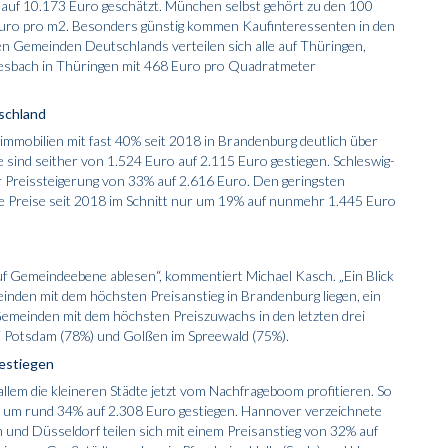
 auf 10.173 Euro geschätzt. München selbst gehört zu den 100
Euro pro m2. Besonders günstig kommen Kaufinteressenten in den
n Gemeinden Deutschlands verteilen sich alle auf Thüringen,
eesbach in Thüringen mit 468 Euro pro Quadratmeter
tschland
immobilien mit fast 40% seit 2018 in Brandenburg deutlich über
sind seither von 1.524 Euro auf 2.115 Euro gestiegen. Schleswig-
er Preissteigerung von 33% auf 2.616 Euro. Den geringsten
ie Preise seit 2018 im Schnitt nur um 19% auf nunmehr 1.445 Euro
uf Gemeindeebene ablesen“, kommentiert Michael Kasch. „Ein Blick
meinden mit dem höchsten Preisanstieg in Brandenburg liegen, ein
i Gemeinden mit dem höchsten Preiszuwachs in den letzten drei
ei Potsdam (78%) und Golßen im Spreewald (75%).
gestiegen
 allem die kleineren Städte jetzt vom Nachfrageboom profitieren. So
8 um rund 34% auf 2.308 Euro gestiegen. Hannover verzeichnete
n und Düsseldorf teilen sich mit einem Preisanstieg von 32% auf