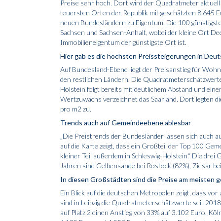
Preise sehr hoch. Dort wird der Quadratmeter aktuell
teuersten Orten der Republik mit geschätzten 8.645 
neuen Bundesländern zu Eigentum. Die 100 günstigste
Sachsen und Sachsen-Anhalt, wobei der kleine Ort D
Immobilieneigentum der günstigste Ort ist.
Hier gab es die höchsten Preissteigerungen in Deu
Auf Bundesland-Ebene liegt der Preisanstieg für Wohn
den restlichen Ländern. Die Quadratmeterschätzwerte 
Holstein folgt bereits mit deutlichem Abstand und ein
Wertzuwachs verzeichnet das Saarland. Dort legten d
pro m2 zu.
Trends auch auf Gemeindeebene ablesbar
„Die Preistrends der Bundesländer lassen sich auch a
auf die Karte zeigt, dass ein Großteil der Top 100 Ge
kleiner Teil außerdem in Schleswig-Holstein.“ Die dre
Jahren sind Gelbensande bei Rostock (82%), Ziesar b
In diesen Großstädten sind die Preise am meisten 
Ein Blick auf die deutschen Metropolen zeigt, dass vor
sind in Leipzig die Quadratmeterschätzwerte seit 201
auf Platz 2 einen Anstieg von 33% auf 3.102 Euro. Köl