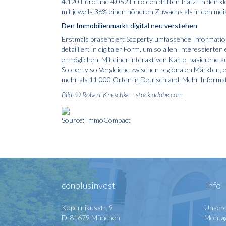
4.120 Euro und 4.052 Euro den dritten Platz. In den k
mit jeweils 36% einen höheren Zuwachs als in den mei
Den Immobilienmarkt digital neu verstehen
Erstmals präsentiert Scoperty umfassende Informati
detailliert in digitaler Form, um so allen Interessier
ermöglichen. Mit einer interaktiven Karte, basierend
Scoperty so Vergleiche zwischen regionalen Märkten, 
mehr als 11.000 Orten in Deutschland. Mehr Informat
Bild: © Robert Kneschke – stock.adobe.com
Source: ImmoCompact
conplusinvest
Info
Kopernikusstr. 9
Unsere
D-81679 München
Montag 