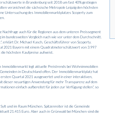
rschätzwerte in Brandenburg seit 2018 um fast 40% gestiegen
dten verzeichnet die sächsische Metropole Leipzig den höchsten
ine Untersuchung des Immobilienmarktplatzes Scoperty zum
en.
die Nachfrage auch für die Regionen aus dem unteren Preissegment
rg im bundesweiten Vergleich nach wie vor unter dem Durchschnitt.
“, erklärt Dr. Michael Kasch, Geschäftsführer von Scoperty.
tal 2021 Bayern mit einem Quadratmeterschätzwert von 3.997
die höchsten Kaufpreise aufweist.
Immobilienmarkt legt aktuelle Preistrends bei Wohnimmobilien
Gemeinden in Deutschland offen. Der Immobilienmarktplatz hat
ersten Quartal 2021 ausgewertet und in einer interaktiven,
mit dieser neuartigen Anwendung für mehr Transparenz auf dem
ationen einfach aufbereitet für jeden zur Verfügung stellen“, so
 Sylt und im Raum München. Spitzenreiter ist die Gemeinde
tuell 21.415 Euro. Aber auch in Grünwald bei München sind die