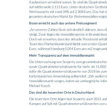
Kaufpreisen verwöhnt waren. So sind die Quadratmete
auf mittlerweile 2.115 Euro. Unter deutschen Großstä
Wertzuwachs mit rund 34% auf 2.308 Euro. Das hat e
gesamten deutschen Markt für Wohnimmobilien ergeb
Boom erreicht auch das untere Preissegment
„An unseren Zahlen lässt sich deutlich ablesen, dass 
steigt. Zwar liegen die Immobilienpreise in Brandenbu
Doch wir erwarten, dass der aktuelle Preistrend anhält
Teuerstes Flächenbundesland bleibt zum ersten Quar
Euro, während Hamburg 5.004 Euro pro m2 insgesamt 
Mehr Transparenz auf dem Immobilienmarkt
Die Untersuchung von Scoperty zum gesamtdeutschen 
sowie Quadratmeterschätzwerte für mehr als 11.000 
dafür die Quadratmeterschätzwerte von 2018 bis zum 
kartenbasierten Anwendung aufbereitet. „Wir wollen 
Immobilienmarkt sorgen, indem wir umfangreiche Inform
Michael Kasch.
Das sind die teuersten Orte in Deutschland
Die teuersten Orte liegen laut Scoperty auch 2021 auf
Kampen auf Sylt mit Quadratmeterschätzwerten von ak