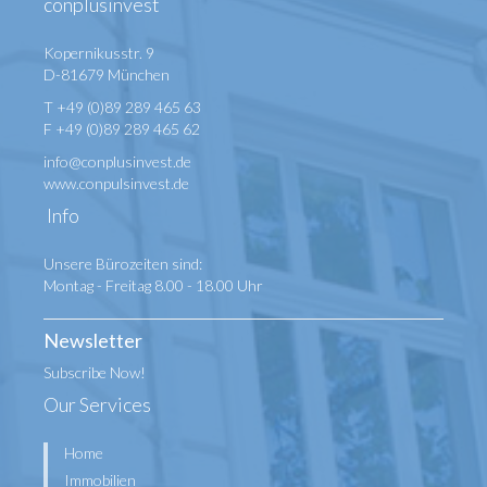
conplusinvest
Kopernikusstr. 9
D-81679 München
T +49 (0)89 289 465 63
F +49 (0)89 289 465 62
info@conplusinvest.de
www.conpulsinvest.de
Info
Unsere Bürozeiten sind:
Montag - Freitag 8.00 - 18.00 Uhr
Newsletter
Subscribe Now!
Our Services
Home
Immobilien