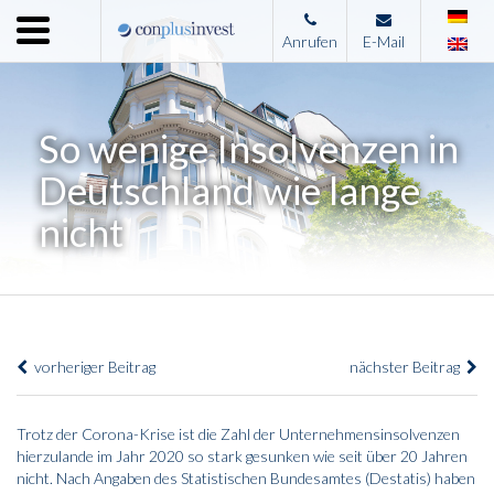
Menu
Anrufen
E-Mail
Home
Unternehmen
So wenige Insolvenzen in
Leistungen
Deutschland wie lange
Immobilienangebote
nicht
News
Presse
Kontakt
vorheriger Beitrag
nächster Beitrag
Impressum
Trotz der Corona-Krise ist die Zahl der Unternehmensinsolvenzen
hierzulande im Jahr 2020 so stark gesunken wie seit über 20 Jahren
nicht. Nach Angaben des Statistischen Bundesamtes (Destatis) haben