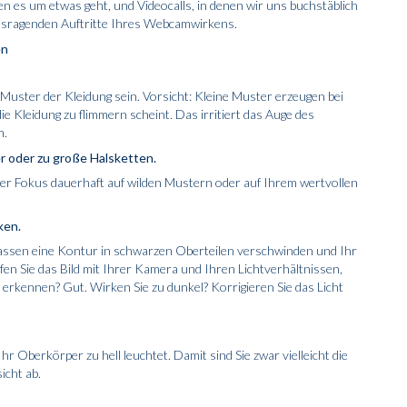
en es um etwas geht, und Videocalls, in denen wir uns buchstäblich
ausragenden Auftritte Ihres Webcamwirkens.
en
 Muster der Kleidung sein. Vorsicht: Kleine Muster erzeugen bei
e Kleidung zu flimmern scheint. Das irritiert das Auge des
n.
er oder zu große Halsketten.
der Fokus dauerhaft auf wilden Mustern oder auf Ihrem wertvollen
ken.
lassen eine Kontur in schwarzen Oberteilen verschwinden und Ihr
en Sie das Bild mit Ihrer Kamera und Ihren Lichtverhältnissen,
 erkennen? Gut. Wirken Sie zu dunkel? Korrigieren Sie das Licht
Ihr Oberkörper zu hell leuchtet. Damit sind Sie zwar vielleicht die
icht ab.