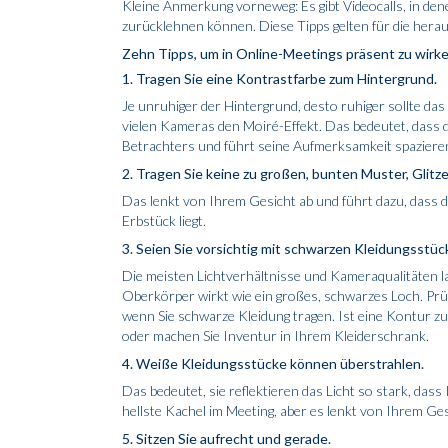
Kleine Anmerkung vorneweg: Es gibt Videocalls, in den
zurücklehnen können. Diese Tipps gelten für die her
Zehn Tipps, um in Online-­Meetings präsent zu wirk
1. Tragen Sie eine Kontrastfarbe zum Hintergrund.
Je unruhiger der Hintergrund, desto ruhiger sollte das
vielen Kameras den Moiré-Effekt. Das bedeutet, dass di
Betrachters und führt seine Aufmerksamkeit spaziere
2. Tragen Sie keine zu großen, bunten Muster, Glitz
Das lenkt von Ihrem Gesicht ab und führt dazu, dass 
Erbstück liegt.
3. Seien Sie vorsichtig mit schwarzen Kleidungsstüc
Die meisten Lichtverhältnisse und Kameraqualitäten 
Oberkörper wirkt wie ein großes, schwarzes Loch. Prüf
wenn Sie schwarze Kleidung tragen. Ist eine Kontur zu
oder machen Sie Inventur in Ihrem Kleiderschrank.
4. Weiße Kleidungsstücke können überstrahlen.
Das bedeutet, sie reflektieren das Licht so stark, dass 
hellste Kachel im Meeting, aber es lenkt von Ihrem Ges
5. Sitzen Sie aufrecht und gerade.