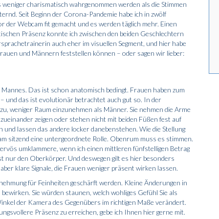
s weniger charismatisch wahrgenommen werden als die Stimmen
ternd. Seit Beginn der Corona-Pandemie habe ich in zwölf
 der Webcam fit gemacht und es werden täglich mehr. Einen
atischen Präsenz konnte ich zwischen den beiden Geschlechtern
ersprachetrainerin auch eher im visuellen Segment, und hier habe
Frauen und Männern feststellen können – oder sagen wir lieber:
es Mannes. Das ist schon anatomisch bedingt. Frauen haben zum
– und das ist evolutionär betrachtet auch gut so. In der
dazu, weniger Raum einzunehmen als Männer. Sie nehmen die Arme
zueinander zeigen oder stehen nicht mit beiden Füßen fest auf
 und lassen das andere locker danebenstehen. Wie die Stellung
bcam sitzend eine untergeordnete Rolle. Obenrum muss es stimmen.
nervös umklammere, wenn ich einen mittleren fünfstelligen Betrag
 nur den Oberkörper. Und deswegen gilt es hier besonders
, aber klare Signale, die Frauen weniger präsent wirken lassen.
rnehmung für Feinheiten geschärft werden. Kleine Änderungen in
bewirken. Sie würden staunen, welch wohliges Gefühl Sie als
Winkel der Kamera des Gegenübers im richtigen Maße verändert.
ungsvollere Präsenz zu erreichen, gebe ich Ihnen hier gerne mit.