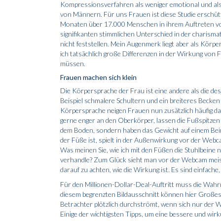
Kompressionsverfahren als weniger emotional und al
von Männern. Für uns Frauen ist diese Studie erschüt
Monaten über 17.000 Menschen in ihrem Auftreten vor
signifikanten stimmlichen Unterschied in der charism
nicht feststellen. Mein Augenmerk liegt aber als Körp
ich tatsächlich große Differenzen in der Wirkung von 
müssen.
Frauen machen sich klein
Die Körpersprache der Frau ist eine andere als die d
Beispiel schmalere Schultern und ein breiteres Becken 
Körpersprache neigen Frauen nun zusätzlich häufig 
gerne enger an den Oberkörper, lassen die Fußspitzen 
dem Boden, sondern haben das Gewicht auf einem Bein
der Füße ist, spielt in der Außenwirkung vor der We
Was meinen Sie, wie ich mit den Füßen die Stuhlbeine 
verhandle? Zum Glück sieht man vor der Webcam meist
darauf zu achten, wie die Wirkung ist. Es sind einfache
Für den Millionen-Dollar-Deal-Auftritt muss die Wah
diesem begrenzten Bildausschnitt können hier Großes 
Betrachter plötzlich durchströmt, wenn sich nur der 
Einige der wichtigsten Tipps, um eine bessere und wirk