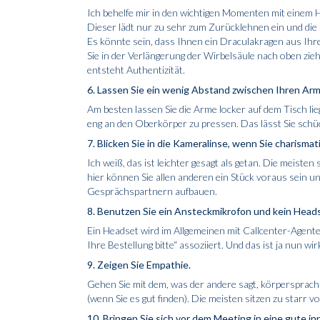
Ich behelfe mir in den wichtigen Momenten mit einem 
Dieser lädt nur zu sehr zum Zurücklehnen ein und die
Es könnte sein, dass Ihnen ein Draculakragen aus Ihr
Sie in der Verlängerung der Wirbelsäule nach oben zieh
entsteht Authentizität.
6. Lassen Sie ein wenig Abstand zwischen Ihren Ar
Am besten lassen Sie die Arme locker auf dem Tisch lie
eng an den Oberkörper zu pressen. Das lässt Sie schü
7. Blicken Sie in die Kameralinse, wenn Sie charisma
Ich weiß, das ist leichter gesagt als getan. Die meist
hier können Sie allen anderen ein Stück voraus sein un
Gesprächspartnern aufbauen.
8. Benutzen Sie ein Ansteck­mikrofon und kein Head
Ein Headset wird im Allgemeinen mit Callcenter-Agent
Ihre Bestellung bitte“ assoziiert. Und das ist ja nun wi
9. Zeigen Sie Empathie.
Gehen Sie mit dem, was der andere sagt, körpersprachlic
(wenn Sie es gut finden). Die meisten sitzen zu starr 
10. Bringen Sie sich vor dem Meeting in eine gute i