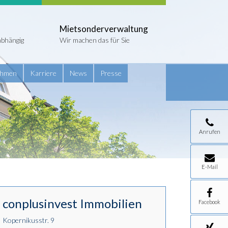
Mietsonderverwaltung
abhängig
Wir machen das für Sie
ehmen
Karriere
News
Presse
Anrufen
E-Mail
conplusinvest Immobilien
Facebook
Kopernikusstr. 9