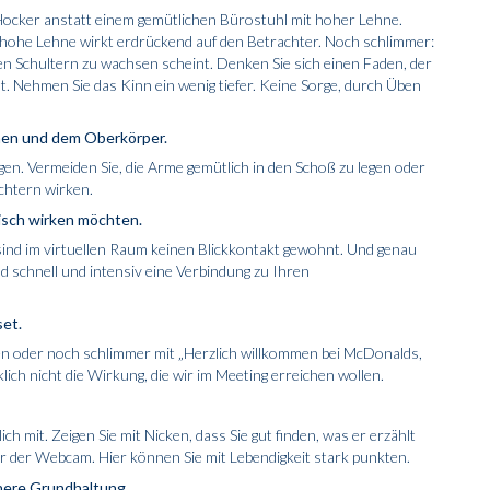
Hocker anstatt einem gemütlichen Bürostuhl mit hoher Lehne.
 hohe Lehne wirkt erdrückend auf den Betrachter. Noch schlimmer:
en Schultern zu wachsen scheint. Denken Sie sich einen Faden, der
t. Nehmen Sie das Kinn ein wenig tiefer. Keine Sorge, durch Üben
men und dem Oberkörper.
gen. Vermeiden Sie, die Arme gemütlich in den Schoß zu legen oder
chtern wirken.
tisch wirken möchten.
en sind im virtuellen Raum keinen Blickkontakt gewohnt. Und genau
d schnell und intensiv eine Verbindung zu Ihren
set.
en oder noch schlimmer mit „Herzlich willkommen bei McDonalds,
rklich nicht die Wirkung, die wir im Meeting erreichen wollen.
h mit. Zeigen Sie mit Nicken, dass Sie gut finden, was er erzählt
vor der Webcam. Hier können Sie mit Lebendigkeit stark punkten.
nnere Grundhaltung.