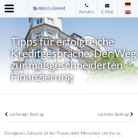
Menu
Anrufen
E-Mail
Home
Unternehmen
Tipps für erfolgreiche
Leistungen
Kreditgespräche: Der Weg
Immobilienangebote
zur maßgeschneiderten
News
Finanzierung
Presse
Kontakt
Impressum
vorheriger Beitrag
nächster Beitrag
Ein eigenes Zuhause ist der Traum vieler Menschen. Um ihn zu