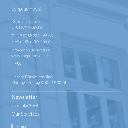
conplusinvest
Kopernikusstr. 9
D-81679 München
T +49 (0)89 289 465 63
F +49 (0)89 289 465 62
info@conplusinvest.de
www.conpulsinvest.de
Info
Unsere Bürozeiten sind:
Montag - Freitag 8.00 - 18.00 Uhr
Newsletter
Subscribe Now!
Our Services
Home