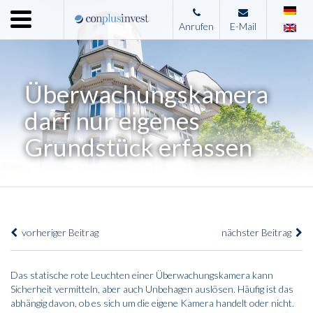
Menu
Anrufen
E-Mail
Home
Unternehmen
Überwachungskamera
Leistungen
darf nur eigenes
Immobilienangebote
Grundstück erfassen
News
Presse
Kontakt
vorheriger Beitrag
nächster Beitrag
Impressum
Das statische rote Leuchten einer Überwachungskamera kann
Sicherheit vermitteln, aber auch Unbehagen auslösen. Häufig ist das
abhängig davon, ob es sich um die eigene Kamera handelt oder nicht.