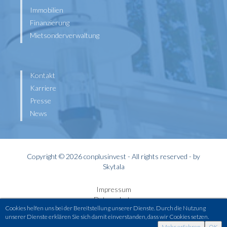
Immobilien
Finanzierung
Mietsonderverwaltung
Kontakt
Karriere
Presse
News
Copyright © 2026 conplusinvest - All rights reserved - by
Skytala
Impressum
Datenschutz
Cookies helfen uns bei der Bereitstellung unserer Dienste. Durch die Nutzung
Widerrufsbelehrung
unserer Dienste erklären Sie sich damit einverstanden, dass wir Cookies setzen.
Kontakt
Mehr erfahren
OK