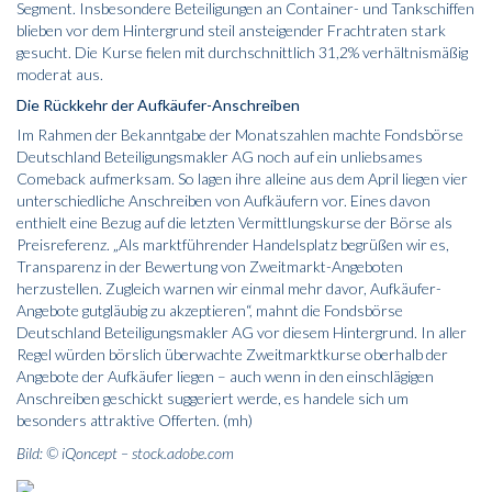
Segment. Insbesondere Beteiligungen an Container- und Tankschiffen
blieben vor dem Hintergrund steil ansteigender Frachtraten stark
gesucht. Die Kurse fielen mit durchschnittlich 31,2% verhältnismäßig
moderat aus.
Die Rückkehr der Aufkäufer-Anschreiben
Im Rahmen der Bekanntgabe der Monatszahlen machte Fondsbörse
Deutschland Beteiligungsmakler AG noch auf ein unliebsames
Comeback aufmerksam. So lagen ihre alleine aus dem April liegen vier
unterschiedliche Anschreiben von Aufkäufern vor. Eines davon
enthielt eine Bezug auf die letzten Vermittlungskurse der Börse als
Preisreferenz. „Als marktführender Handelsplatz begrüßen wir es,
Transparenz in der Bewertung von Zweitmarkt-Angeboten
herzustellen. Zugleich warnen wir einmal mehr davor, Aufkäufer-
Angebote gutgläubig zu akzeptieren“, mahnt die Fondsbörse
Deutschland Beteiligungsmakler AG vor diesem Hintergrund. In aller
Regel würden börslich überwachte Zweitmarktkurse oberhalb der
Angebote der Aufkäufer liegen – auch wenn in den einschlägigen
Anschreiben geschickt suggeriert werde, es handele sich um
besonders attraktive Offerten. (mh)
Bild: © iQoncept – stock.adobe.com