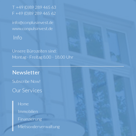
T +49 (0)89 289 465 63
F +49 (0)89 289 465 62
info@conplusinvest.de
www.conpulsinvest.de
Info
Unsere Bürozeiten sind:
Montag - Freitag 8.00 - 18.00 Uhr
Newsletter
Subscribe Now!
Our Services
Home
Immobilien
Finanzierung
Mietsonderverwaltung