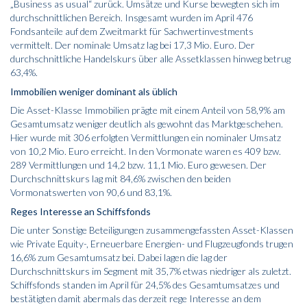
„Business as usual“ zurück. Umsätze und Kurse bewegten sich im
durchschnittlichen Bereich. Insgesamt wurden im April 476
Fondsanteile auf dem Zweitmarkt für Sachwertinvestments
vermittelt. Der nominale Umsatz lag bei 17,3 Mio. Euro. Der
durchschnittliche Handelskurs über alle Assetklassen hinweg betrug
63,4%.
Immobilien weniger dominant als üblich
Die Asset-Klasse Immobilien prägte mit einem Anteil von 58,9% am
Gesamtumsatz weniger deutlich als gewohnt das Marktgeschehen.
Hier wurde mit 306 erfolgten Vermittlungen ein nominaler Umsatz
von 10,2 Mio. Euro erreicht. In den Vormonate waren es 409 bzw.
289 Vermittlungen und 14,2 bzw. 11,1 Mio. Euro gewesen. Der
Durchschnittskurs lag mit 84,6% zwischen den beiden
Vormonatswerten von 90,6 und 83,1%.
Reges Interesse an Schiffsfonds
Die unter Sonstige Beteiligungen zusammengefassten Asset-Klassen
wie Private Equity-, Erneuerbare Energien- und Flugzeugfonds trugen
16,6% zum Gesamtumsatz bei. Dabei lagen die lag der
Durchschnittskurs im Segment mit 35,7% etwas niedriger als zuletzt.
Schiffsfonds standen im April für 24,5% des Gesamtumsatzes und
bestätigten damit abermals das derzeit rege Interesse an dem