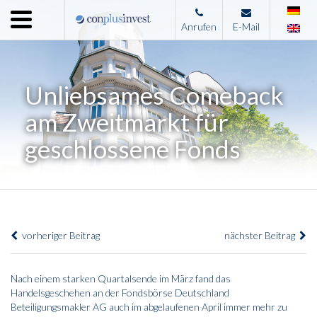
Menu
Anrufen
E-Mail
Home
Unternehmen
Unliebsames Comeback
Leistungen
am Zweitmarkt für
Immobilienangebote
geschlossene Fonds
News
Presse
Kontakt
vorheriger Beitrag
nächster Beitrag
Impressum
Nach einem starken Quartalsende im März fand das
Handelsgeschehen an der Fondsbörse Deutschland
Beteiligungsmakler AG auch im abgelaufenen April immer mehr zu