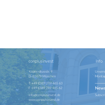
conplusinvest
Info
Kopernikusstr. 9
Unsere
D-81679 München
Montag 
T +49 (0)89 289 465 63
News
F +49 (0)89 289 465 62
info@conplusinvest.de
Subscr
www.conpulsinvest.de