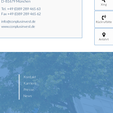
D-81679 München
Xing
Tel.
+49 (0)89 289 465 63
Fax +49 (0)89 289 465 62
info@conplusinvest.de
Rückrufbitte
www.conplusinvest.de
Anfahrt
Kontakt
Karriere
Presse
News