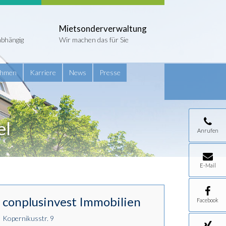
Mietsonderverwaltung
abhängig
Wir machen das für Sie
ehmen
Karriere
News
Presse
el
Anrufen
E-Mail
conplusinvest Immobilien
Facebook
Kopernikusstr. 9