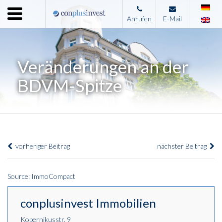
Menu
Anrufen
E-Mail
Home
Unternehmen
Veränderungen an der
Leistungen
BDVM-Spitze
Immobilienangebote
News
Presse
vorheriger Beitrag
nächster Beitrag
Kontakt
Impressum
Source: ImmoCompact
conplusinvest Immobilien
Kopernikusstr. 9