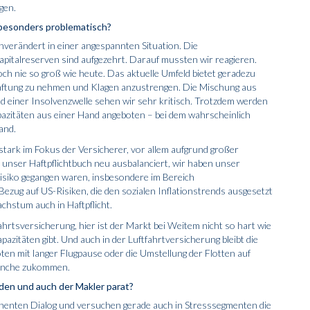
gen.
besonders problematisch?
verändert in einer angespannten Situation. Die
apitalreserven sind aufgezehrt. Darauf mussten wir reagieren.
ch nie so groß wie heute. Das aktuelle Umfeld bietet geradezu
Haftung zu nehmen und Klagen anzustrengen. Die Mischung aus
einer Insolvenzwelle sehen wir sehr kritisch. Trotzdem werden
pazitäten aus einer Hand angeboten – bei dem wahrscheinlich
and.
stark im Fokus der Versicherer, vor allem aufgrund großer
unser Haftpflichtbuch neu ausbalanciert, wir haben unser
isiko gegangen waren, insbesondere im Bereich
ezug auf US-Risiken, die den sozialen Inflationstrends ausgesetzt
chstum auch in Haftpflicht.
hrtsversicherung, hier ist der Markt bei Weitem nicht so hart wie
azitäten gibt. Und auch in der Luftfahrtversicherung bleibt die
loten mit langer Flugpause oder die Umstellung der Flotten auf
ranche zukommen.
den und auch der Makler parat?
nenten Dialog und versuchen gerade auch in Stresssegmenten die