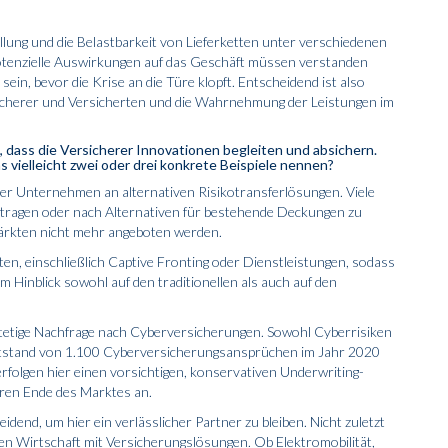
llung und die Belastbarkeit von Lieferketten unter verschiedenen
 Potenzielle Auswirkungen auf das Geschäft müssen verstanden
in, bevor die Krise an die Türe klopft. Entscheidend ist also
rsicherer und Ver­sicherten und die Wahrnehmung der Leistungen im
, dass die Versicherer Innovationen begleiten und absichern.
vielleicht zwei oder drei konkrete Beispiele nennen?
er Unternehmen an alternativen Risikotransfer­lösungen. Viele
tragen oder nach Alternativen für bestehende Deckungen zu
 Märkten nicht mehr angeboten werden.
, einschließlich Captive Fronting oder Dienstleistungen, sodass
m Hinblick sowohl auf den traditionellen als auch auf den
stetige Nachfrage nach Cyberversicherungen. Sowohl Cyberrisiken
ststand von 1.100 Cyberversicherungsansprüchen im Jahr 2020
rfolgen hier einen vorsichtigen, konservativen Underwriting-
eren Ende des Marktes an.
end, um hier ein verlässlicher Partner zu bleiben. Nicht zuletzt
n Wirtschaft mit Versiche­rungs­lösungen. Ob Elektro­mobilität,