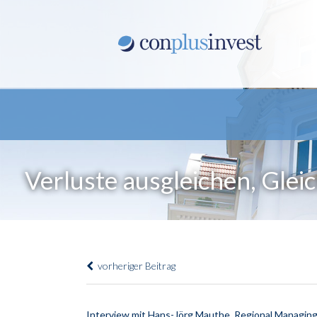
Verluste ausgleichen, Glei
vorheriger Beitrag
Interview mit Hans-Jörg Mauthe, Regional Managing 