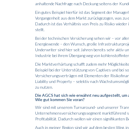
anhaltende Nachfrage nach Deckung seitens der Kunde
Ein gutes Beispiel hierfür ist das Segment der Manager
Vergangenheit aus dem Markt zurückgezogen, was zu e
Dadurch ist das Verhältnis von Preis zu Risiko wieder 
stellt.
Bei der technischen Versicherung sehen wir – vor all
Energiewende – den Wunsch, große Infrastrukturproje
Underwriter sind hier seit Jahren bereits sehr aktiv u
Industrie bei ihrem Übergang weg von kohlenstoffinte
Die Marktverhärtung schafft zudem mehr Möglichkeiten
Beispiel bei der Unterstützung von Captives und bei s
Versicherungsverträgen mit Elementen der Risikofinanz
Liability und Property – selektiv nach Wachstumsmögl
zu nutzen.
Die AGCS hat sich wie erwähnt neu aufgestellt, um 
Wie gut kommen Sie voran?
Wir sind mit unserem Turn­around- und unserer Transf
Unternehmensversicherungssegment marktführend sein
Profitabilität. Dadurch wollen wir einen signifikanten B
Auch in meiner Region sind wir auf dem besten Weg, 