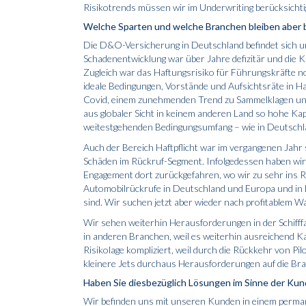
Risikotrends müssen wir im Underwriting berücksichti
Welche Sparten und welche Branchen bleiben aber 
Die D&O-Versicherung in Deutschland befindet sich un
Schadenentwicklung war über Jahre defizitär und die K
Zugleich war das Haftungsrisiko für Führungskräfte no
ideale Bedingungen, Vorstände und Aufsichtsräte in 
Covid, einem zunehmenden Trend zu Sammelklagen und 
aus globaler Sicht in keinem anderen Land so hohe Ka
weitest­gehenden Bedingungsumfang – wie in Deutschl
Auch der Bereich Haftpflicht war im vergangenen Jahr 
Schäden im Rückruf-Segment. Infolgedessen haben wir 
Engagement dort zurückgefahren, wo wir zu sehr ins R
Automobilrückrufe in Deutschland und Europa und in B
sind. Wir suchen jetzt aber wieder nach profitablem Wa
Wir sehen weiterhin Herausforderungen in der Schifffa
in anderen Branchen, weil es weiterhin ausreichend Kap
Risikolage kompliziert, weil durch die Rückkehr von Pi
kleinere Jets durchaus Herausforderungen auf die B
Haben Sie diesbezüglich Lösungen im Sinne der Kun
Wir befinden uns mit unseren Kunden in einem perma