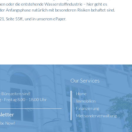
nen oder die entstehende Wasserstoff­industrie – hier geht es
der Anfangsphase natürlich mit besonderen Risiken behaftet sind.
1, Seite 55ff., und in unserem
ePaper
.
Our Services
 Bürozeiten sind:
Home
- Freitag 8.00 - 18.00 Uhr
Immobilien
Finanzierung
letter
Mietsonderverwaltung
ibe Now!