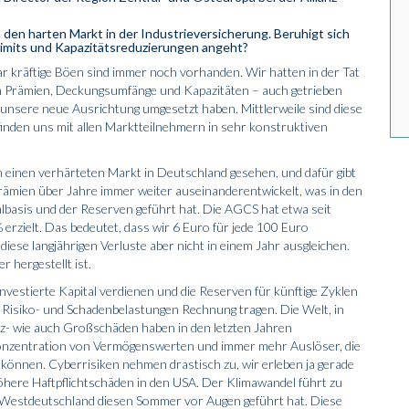
en harten Markt in der Industrieversicherung. Beruhigt sich
Limits und Kapazitätsreduzierungen angeht?
aar kräftige Böen sind immer noch vorhanden. Wir hatten in der Tat
 Prämien, Deckungsumfänge und Kapazitäten – auch getrieben
f unsere neue Ausrichtung umgesetzt haben. Mittlerweile sind diese
nden uns mit allen Marktteilnehmern in sehr konstruktiven
n einen verhärteten Markt in Deutschland gesehen, und dafür gibt
Prämien über Jahre immer weiter auseinanderentwickelt, was in den
talbasis und der Reserven geführt hat. Die AGCS hat etwa seit
rzielt. Das bedeutet, dass wir 6 Euro für jede 100 Euro
iese langjährigen Verluste aber nicht in einem Jahr ausgleichen.
 hergestellt ist.
nvestierte Kapital verdienen und die Reserven für künftige Zyklen
 Risiko- und Schadenbelastungen Rechnung tragen. Die Welt, in
enz- wie auch Großschäden haben in den letzten Jahren
nzentration von Vermögenswerten und immer mehr Auslöser, die
können. Cyberrisiken nehmen drastisch zu, wir erleben ja gerade
öhere Haftpflichtschäden in den USA. Der Klimawandel führt zu
n Westdeutschland diesen Sommer vor Augen geführt hat. Diese