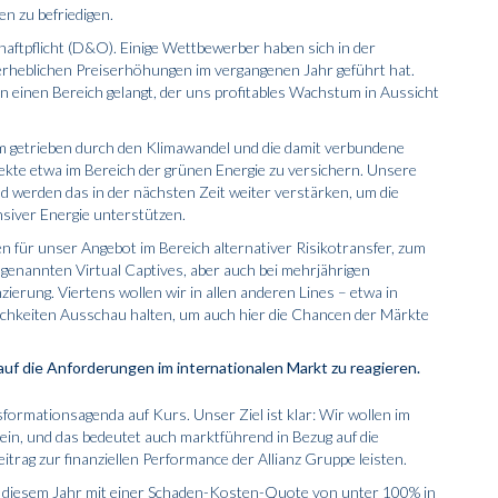
n zu befriedigen.
haftpflicht (D&O). Einige Wettbewerber haben sich in der
rheblichen Preiserhöhungen im vergangenen Jahr geführt hat.
in einen Bereich gelangt, der uns profita­bles Wachstum in Aussicht
em getrieben durch den Klimawandel und die damit verbundene
kte etwa im Bereich der grünen Energie zu versichern. Unsere
nd werden das in der nächsten Zeit weiter verstärken, um die
nsiver Energie unterstützen.
 für unser Angebot im Bereich alternativer Risikotransfer, zum
ogenannten Virtual Captives, aber auch bei mehrjährigen
ierung. Viertens wollen wir in allen anderen Lines – etwa in
ichkeiten Ausschau halten, um auch hier die Chancen der Märkte
auf die Anforderungen im internationalen Markt zu reagieren.
ormationsagenda auf Kurs. Unser Ziel ist klar: Wir wollen im
, und das bedeutet auch marktführend in Bezug auf die
eitrag zur finanziellen Performance der Allianz Gruppe leisten.
in diesem Jahr mit einer Schaden-Kosten-Quote von unter 100% in