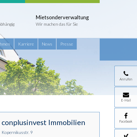
Mietsonderverwaltung
abhängig
Wir machen das für Sie
ehmen
Karriere
News
Presse
Anrufen
E-Mail
conplusinvest Immobilien
Facebook
Kopernikusstr. 9