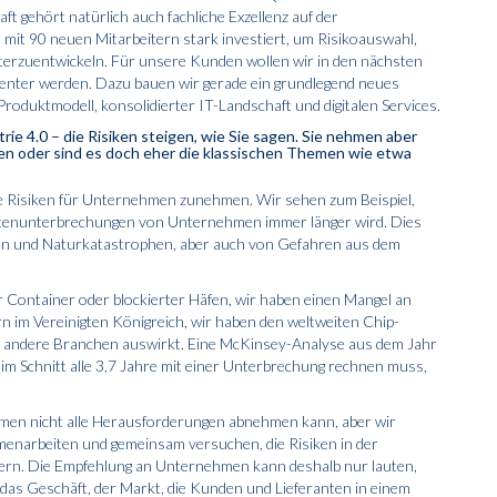
 gehört natürlich auch fachliche Exzellenz auf der
 mit 90 neuen Mitarbeitern stark investiert, um Risikoauswahl,
terzuentwickeln. Für unsere Kunden wollen wir in den nächsten
fizienter werden. Dazu bauen wir gerade ein grundlegend neues
roduktmodell, konsolidierter IT-Landschaft und digitalen Services.
ie 4.0 – die Risiken steigen, wie Sie sagen. Sie nehmen aber
en oder sind es doch eher die klassischen Themen wie etwa
die Risiken für Unternehmen zunehmen. Wir sehen zum Beispiel,
kettenunterbrechungen von Unternehmen immer länger wird. Dies
n und Naturkatastrophen, aber auch von Gefahren aus dem
r Container oder blockierter Häfen, wir haben einen Mangel an
n im Vereinigten Königreich, wir haben den weltweiten Chip-
nd andere Branchen auswirkt. Eine McKinsey-Analyse aus dem Jahr
im Schnitt alle 3,7 Jahre mit einer Unterbrechung rechnen muss,
hmen nicht alle Herausforderungen abnehmen kann, aber wir
enarbeiten und gemeinsam versuchen, die Risiken in der
chern. Die Empfehlung an Unternehmen kann deshalb nur lauten,
das Geschäft, der Markt, die Kunden und Lieferanten in einem