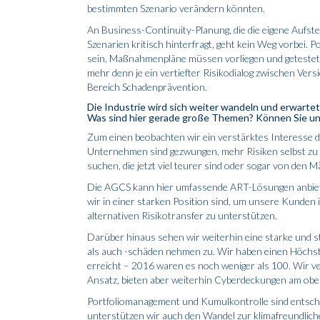
bestimmten Szenario verändern könnten.
An Business-Continuity-Planung, die die eigene Aufste
Szenarien kritisch hinterfragt, geht kein Weg vorbei.
sein, Maßnahmenpläne müssen vorliegen und getestet se
mehr denn je ein vertiefter Risikodialog zwischen Ve
Bereich Schadenprävention.
Die Industrie wird sich weiter wandeln und erwartet
Was sind hier gerade große Themen? Können Sie uns 
Zum einen beobachten wir ein verstärktes Interesse d
Unternehmen sind gezwungen, mehr Risiken selbst zu 
suchen, die jetzt viel teurer sind oder sogar von den
Die AGCS kann hier umfassende ART-Lösungen anbieten
wir in einer starken Position sind, um unsere Kunden i
alternativen Risikotransfer zu unterstützen.
Darüber hinaus sehen wir weiterhin eine starke und 
als auch -schäden nehmen zu. Wir haben einen Höch
erreicht – 2016 waren es noch weniger als 100. Wir ve
Ansatz, bieten aber weiterhin Cyber­deckungen am ob
Portfoliomanagement und Kumulkontrolle sind entscheid
unterstützen wir auch den Wandel zur klimafreundliche