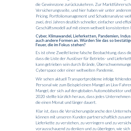
die Gewinnzone zurückzukehren. Zur Marktführerschaft
Versicherungsseite, und hier haben wir unter anderem
Pricing, Portfoliomanagement und Schadenanalyse wei
zwei, drei Jahren deutlich schneller, einfacher und ef
Geschäftsmodell auf mit einem weltweit konsistenten P
Cyber, Klimawandel, Lieferketten, Pandemien, Industr
auch andere Formen an. Würden Sie das so bestätig
Feuer, die im Fokus stehen?
Es ist ohne Zweifel keine falsche Beobachtung, dass 
dass die Liste der Auslöser für Betriebs- und Liefer
kann getrieben sein durch Brände, Überschwemmunge
Cyberspace oder einer weltweiten Pandemie.
Wir sehen aktuell Transportprobleme infolge fehlende
Personal wie zum Beispiel einen Mangel an Lkw-Fahrer
Mangel, der sich auf den globalen Automobilsektor u
2020 stellte kürzlich heraus, dass jedes Unternehmen 
die einen Monat und länger dauert.
Klar ist, dass die Versicherungsbranche den Unterne
können mit unseren Kunden partnerschaftlich zusamm
Lieferkette zu verstehen, zu verringern und zu versi
vorausschauend zu denken und zu überlegen, wie sich 