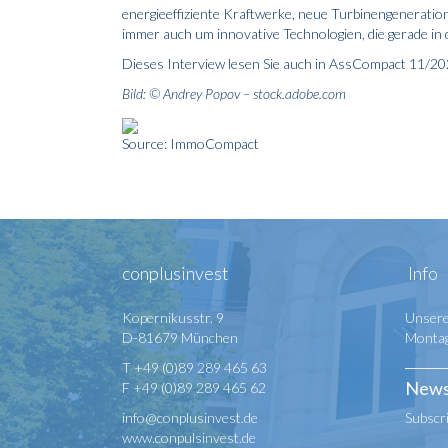
energie­effiziente Kraftwerke, neue Turbinengeneratio
immer auch um innovative Technologien, die gerade in 
Dieses Interview lesen Sie auch in AssCompact 11/202
Bild: © Andrey Popov – stock.adobe.com
Source: ImmoCompact
conplusinvest
Info
Kopernikusstr. 9
Unsere
D-81679 München
Montag 
T +49 (0)89 289 465 63
News
F +49 (0)89 289 465 62
info@conplusinvest.de
Subscr
www.conpulsinvest.de