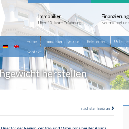
Immobilien
Finanzierung
Über 10 Jahre Erfahrung
Neutral und un
Home
Immobilienangebote
Referenzen
Untern
Kontakt
chgewicht herstellen
nächster Beitrag
Director der Region Zentral- und Osteuropa bei der Allianz