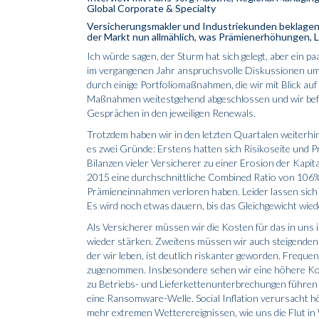
Global Corporate & Specialty
Versicherungsmakler und Industriekunden beklagen d
der Markt nun allmählich, was Prämienerhöhungen, 
Ich würde sagen, der Sturm hat sich gelegt, aber ein p
im vergangenen Jahr anspruchsvolle Diskussionen um
durch einige Portfoliomaßnahmen, die wir mit Blick au
Maßnahmen weitestgehend abgeschlossen und wir befi
Gesprächen in den jeweiligen Renewals.
Trotzdem haben wir in den letzten Quartalen weiterhi
es zwei Gründe: Erstens hatten sich Risikoseite und 
Bilanzen vieler Versicherer zu einer Erosion der Kapi
2015 eine durchschnittliche Combined Ratio von 106% e
Prämieneinnahmen verloren haben. Leider lassen sich d
Es wird noch etwas dauern, bis das Gleichgewicht wieder
Als Versicherer müssen wir die Kosten für das in uns i
wieder stärken. Zweitens müssen wir auch steigenden
der wir leben, ist deutlich riskanter geworden. Frequ
zugenommen. Insbesondere sehen wir eine höhere Ko
zu Betriebs- und Lieferkettenunterbrechungen führen 
eine Ransomware-Welle. Social Inflation verursacht h
mehr extremen Wetterereignissen, wie uns die Flut i