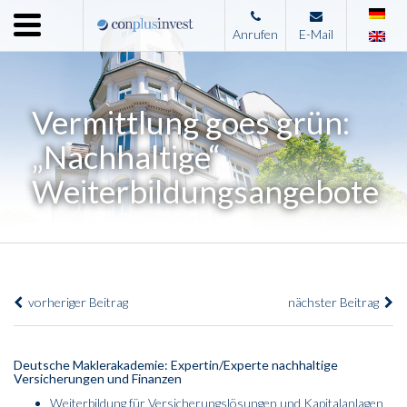
Menu
Anrufen
E-Mail
Home
Unternehmen
Vermittlung goes grün:
Leistungen
„Nachhaltige“
Immobilienangebote
Weiterbildungsangebote
News
Presse
Kontakt
vorheriger Beitrag
nächster Beitrag
Impressum
Deutsche Maklerakademie: Expertin/Experte nachhaltige
Versicherungen und Finanzen
Weiterbildung für Versicherungslösungen und Kapitalanlagen