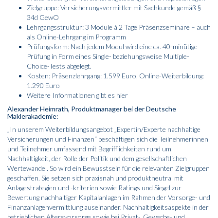
Zielgruppe: Versicherungsvermittler mit Sachkunde gemäß §
34d GewO
Lehrgangsstruktur: 3 Module à 2 Tage Präsenzseminare – auch
als Online-Lehrgang im Programm
Prüfungsform: Nach jedem Modul wird eine ca. 40-minütige
Prüfung in Form eines Single- beziehungsweise Multiple-
Choice-Tests abgelegt.
Kosten: Präsenzlehrgang: 1.599 Euro, Online-Weiter­bildung:
1.290 Euro
Weitere Informationen gibt es
hier
Alexander Heimrath, Produktmanager bei der Deutsche
Maklerakademie:
„In unserem Weiterbildungsangebot „Expertin/Experte nachhaltige
Versicherungen und Finanzen“ beschäftigen sich die Teilnehmerinnen
und Teilnehmer umfassend mit Begrifflichkeiten rund um
Nachhaltigkeit, der Rolle der Politik und dem gesellschaftlichen
Wertewandel. So wird ein Bewusstsein für die relevanten Zielgruppen
geschaffen. Sie setzen sich praxisnah und produktneutral mit
Anlagestrategien und -kriterien sowie Ratings und Siegel zur
Bewertung nachhaltiger Kapital­anlagen im Rahmen der Vorsorge- und
Finanzanlagen­vermittlung auseinander. Nachhaltigkeitsaspekte in der
betrieblichen Altersvorsorge sowie bei Privat-, Gewerbe- und