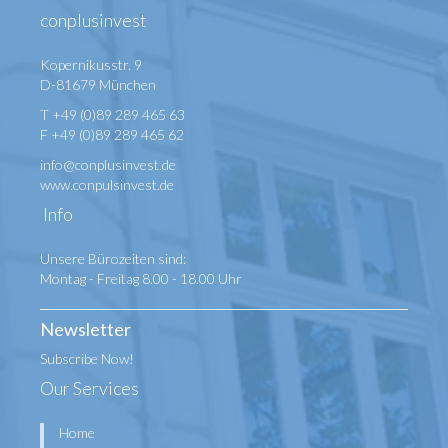
conplusinvest
Kopernikusstr. 9
D-81679 München
T +49 (0)89 289 465 63
F +49 (0)89 289 465 62
info@conplusinvest.de
www.conpulsinvest.de
Info
Unsere Bürozeiten sind:
Montag - Freitag 8.00 - 18.00 Uhr
Newsletter
Subscribe Now!
Our Services
Home