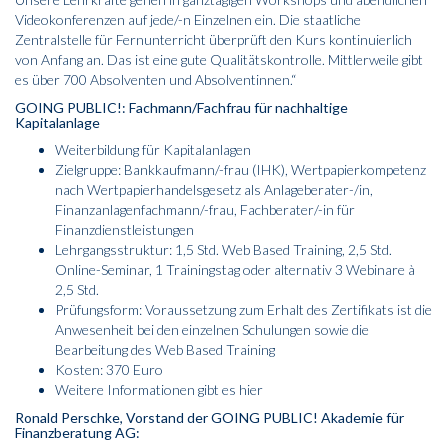
Videokonferenzen auf jede/-n Einzelnen ein. Die staatliche
Zentralstelle für Fernunterricht überprüft den Kurs kontinuierlich
von Anfang an. Das ist eine gute Qualitätskontrolle. Mittlerweile gibt
es über 700 Absolventen und Absolventinnen.“
GOING PUBLIC!: Fachmann/Fachfrau für nachhaltige
Kapitalanlage
Weiterbildung für Kapitalanlagen
Zielgruppe: Bankkaufmann/-frau (IHK), Wertpapierkompetenz
nach Wertpapierhandelsgesetz als Anlageberater-/in,
Finanzanlagenfachmann/-frau, Fach­berater/-in für
Finanzdienstleistungen
Lehrgangsstruktur: 1,5 Std. Web Based Training, 2,5 Std.
Online-Seminar, 1 Trainingstag oder alternativ 3 Webinare à
2,5 Std.
Prüfungsform: Voraussetzung zum Erhalt des Zertifikats ist die
Anwesenheit bei den einzelnen Schulungen sowie die
Bearbeitung des Web Based Training
Kosten: 370 Euro
Weitere Informationen gibt es
hier
Ronald Perschke, Vorstand der GOING PUBLIC! Akademie für
Finanz­beratung AG: