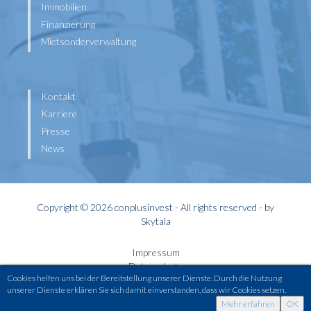
Immobilien
Finanzierung
Mietsonderverwaltung
Kontakt
Karriere
Presse
News
Copyright © 2026 conplusinvest - All rights reserved - by
Skytala
Impressum
Datenschutz
Cookies helfen uns bei der Bereitstellung unserer Dienste. Durch die Nutzung
Widerrufsbelehrung
unserer Dienste erklären Sie sich damit einverstanden, dass wir Cookies setzen.
Kontakt
Mehr erfahren
OK