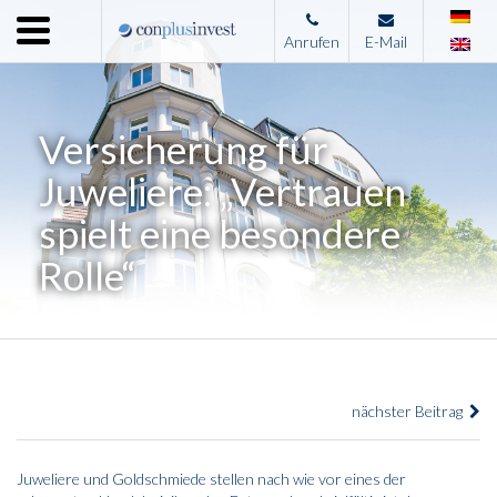
Menu
Anrufen
E-Mail
Home
Unternehmen
Versicherung für
Leistungen
Juweliere: „Vertrauen
Immobilienangebote
spielt eine besondere
News
Rolle“
Presse
Kontakt
Impressum
nächster Beitrag
Juweliere und Goldschmiede stellen nach wie vor eines der