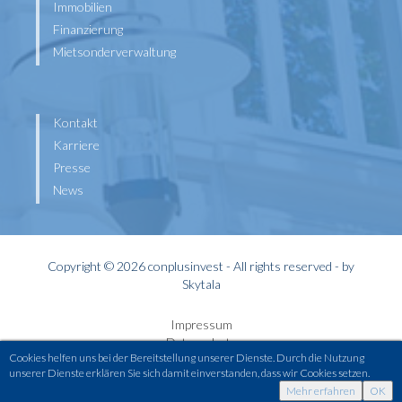
Immobilien
Finanzierung
Mietsonderverwaltung
Kontakt
Karriere
Presse
News
Copyright © 2026 conplusinvest - All rights reserved - by
Skytala
Impressum
Datenschutz
Cookies helfen uns bei der Bereitstellung unserer Dienste. Durch die Nutzung
Widerrufsbelehrung
unserer Dienste erklären Sie sich damit einverstanden, dass wir Cookies setzen.
Kontakt
Mehr erfahren
OK