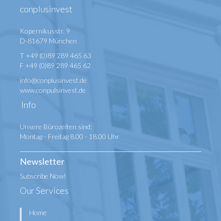
conplusinvest
Kopernikusstr. 9
D-81679 München
T +49 (0)89 289 465 63
F +49 (0)89 289 465 62
info@conplusinvest.de
www.conpulsinvest.de
Info
Unsere Bürozeiten sind:
Montag - Freitag 8.00 - 18.00 Uhr
Newsletter
Subscribe Now!
Our Services
Home