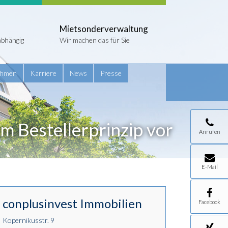
Mietsonderverwaltung
abhängig
Wir machen das für Sie
ehmen
Karriere
News
Presse
Bestellerprinzip vor
Anrufen
E-Mail
conplusinvest Immobilien
Facebook
Kopernikusstr. 9