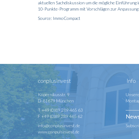
aktuellen Sachdiskussion um die mögliche Einführu
10-Punkte-Programm mit Vorschlägen zur Anpassung 
Source: ImmoCompact
conplusinvest
Info
Kopernikusstr. 9
Unsere
D-81679 München
Montag 
T +49 (0)89 289 465 63
News
F +49 (0)89 289 465 62
info@conplusinvest.de
Subscr
www.conpulsinvest.de