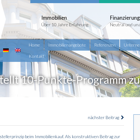
Immobilien
Finanzierung
Über 10 Jahre Erfahrung
Neutral und un
Home
Immobilienangebote
Referenzen
Untern
Kontakt
lt 10-Punkte-Programm zum 
nächster Beitrag
ellerprinzip beim Immobilienkauf. Als konstruktiven Beitrag zur