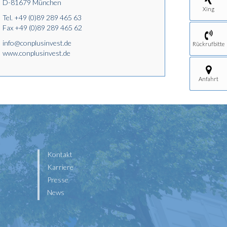
D-81679 München
Xing
Tel.
+49 (0)89 289 465 63
Fax +49 (0)89 289 465 62
info@conplusinvest.de
Rückrufbitte
www.conplusinvest.de
Anfahrt
Kontakt
Karriere
Presse
News