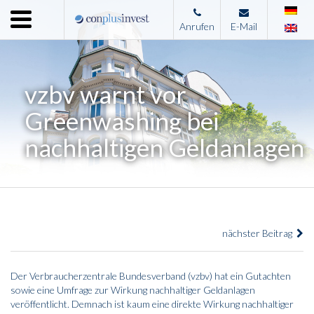
Menu
Anrufen
E-Mail
Home
Unternehmen
vzbv warnt vor
Leistungen
Greenwashing bei
Immobilienangebote
nachhaltigen Geldanlagen
News
Presse
Kontakt
nächster Beitrag
Impressum
Der Verbraucherzentrale Bundesverband (vzbv) hat ein Gutachten
sowie eine Umfrage zur Wirkung nachhaltiger Geldanlagen
veröffentlicht. Demnach ist kaum eine direkte Wirkung nachhaltiger