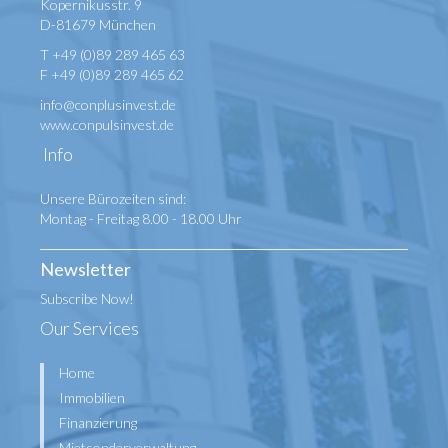
Kopernikusstr. 9
D-81679 München
T +49 (0)89 289 465 63
F +49 (0)89 289 465 62
info@conplusinvest.de
www.conpulsinvest.de
Info
Unsere Bürozeiten sind:
Montag - Freitag 8.00 - 18.00 Uhr
Newsletter
Subscribe Now!
Our Services
Home
Immobilien
Finanzierung
Mietsonderverwaltung