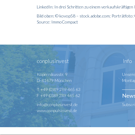
LinkedIn: In drei Schritten zu einem verkaufskräftigen 
Bild oben: © kovop58 – stock.adobe.com; Porträtfoto
Source: ImmoCompact
conplusinvest
Info
Kopernikusstr. 9
Unsere
D-81679 München
Montag 
T +49 (0)89 289 465 63
News
F +49 (0)89 289 465 62
info@conplusinvest.de
Subscr
www.conpulsinvest.de