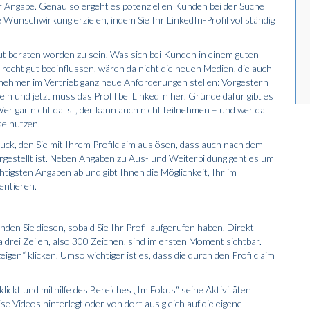
r Angabe. Genau so ergeht es potenziellen Kunden bei der Suche
Wunschwirkung erzielen, indem Sie Ihr Linked­In-Profil vollständig
ut beraten worden zu sein. Was sich bei Kunden in einem guten
 recht gut beeinflussen, wären da nicht die neuen Medien, die auch
nehmer im Vertrieb ganz neue Anforderungen stellen: Vorgestern
n und jetzt muss das Profil bei LinkedIn her. Gründe dafür gibt es
er gar nicht da ist, der kann auch nicht teilnehmen – und wer da
se nutzen.
ck, den Sie mit Ihrem Profilclaim auslösen, dass auch nach dem
argestellt ist. Neben Angaben zu Aus- und Weiterbildung geht es um
htigsten Angaben ab und gibt Ihnen die Möglichkeit, Ihr im
entieren.
den Sie diesen, sobald Sie Ihr Profil aufgerufen haben. Direkt
 drei Zeilen, also 300 Zeichen, sind im ersten Moment sichtbar.
en“ klicken. Umso wichtiger ist es, dass die durch den Profilclaim
lickt und mithilfe des Bereiches „Im Fokus“ seine Aktivitäten
se Videos hinterlegt oder von dort aus gleich auf die eigene