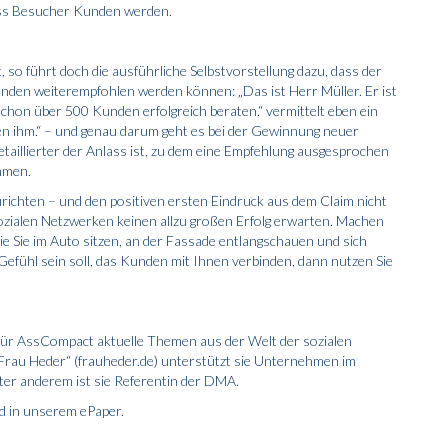
dass Besucher Kunden werden.
 so führt doch die ausführliche Selbstvorstellung dazu, dass der
Kunden weiterempfohlen werden können: „Das ist Herr Müller. Er ist
chon über 500 Kunden erfolgreich beraten.“ vermittelt eben ein
uen ihm.“ – und genau darum geht es bei der Gewinnung neuer
taillierter der Anlass ist, zu dem eine Empfehlung ausgesprochen
hmen.
nzurichten – und den positiven ersten Eindruck aus dem Claim nicht
 sozialen Netzwerken keinen allzu großen Erfolg erwarten. Machen
ie Sie im Auto sitzen, an der Fassade entlangschauen und sich
s Gefühl sein soll, das Kunden mit Ihnen verbinden, dann nutzen Sie
t für AssCompact aktuelle Themen aus der Welt der sozialen
„Frau Heder“ (frauheder.de) unterstützt sie Unternehmen im
ter anderem ist sie Referentin der DMA.
d in unserem ePaper.