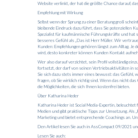
Website verlinkt, der hat die größte Chance darauf, 
Empfehlung mit Wirkung
Selbst wenn der Sprung zu einer Beratung groß scheint,
bleibende Eindruck dazu führt, dass Sie potenziellen 
Spezialist für kaufmännische Führungskräfte und hat s
besseres Gefühl als „Das ist Herr Müller. Wir vertra
Kunden: Empfehlungen gehören längst zum Alltag. Je de
wird, desto konkreter können Kunden Kontakt aufne
Wer also darauf verzichtet, sein Profil vollständig ei
fortsetzt, der darf von seinen Vertriebsaktivitäten in
Sie sich dazu stets immer eines bewusst: das Gefühl, w
fragen, ob Sie wirklich richtig sind. Wenn das nicht da
die Möglichkeiten, die sich Ihnen kostenfrei bieten.
Über Katharina Heder
Katharina Heder ist Social Media-Expertin, beleuchte
Medien und gibt praktische Tipps zur Umsetzung. Als 
Marketing und bietet entsprechende Coachings an. Un
Den Artikel lesen Sie auch in AssCompact 09/2021 un
Lesen Sie auch: