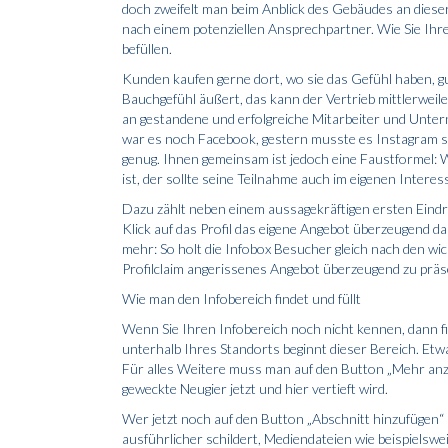
doch zweifelt man beim Anblick des Gebäudes an diese
nach einem potenziellen Ansprechpartner. Wie Sie Ihre 
befüllen.
Kunden kaufen gerne dort, wo sie das Gefühl haben, g
Bauchgefühl äußert, das kann der Vertrieb mittlerweile
an gestandene und erfolgreiche Mitarbeiter und Unter
war es noch Facebook, gestern musste es Instagram sei
genug. Ihnen gemeinsam ist jedoch eine Faust­formel: W
ist, der sollte seine Teilnahme auch im eigenen Interes
Dazu zählt neben einem aussagekräftigen ersten Eindru
Klick auf das Profil das eigene Angebot überzeugend d
mehr: So holt die Infobox Besucher gleich nach den wic
Profilclaim angerissenes Angebot überzeugend zu präs
Wie man den Infobereich findet und füllt
Wenn Sie Ihren Infobereich noch nicht kennen, dann fin
unterhalb Ihres Standorts beginnt dieser Bereich. Etwa
Für alles Weitere muss man auf den Button „Mehr anzeig
geweckte Neugier jetzt und hier vertieft wird.
Wer jetzt noch auf den Button „Abschnitt hinzufügen“ k
ausführlicher schildert, Mediendateien wie beispielswei