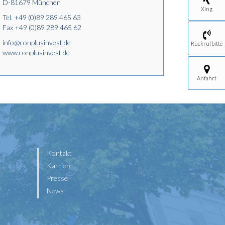
D-81679 München
Xing
Tel.
+49 (0)89 289 465 63
Fax +49 (0)89 289 465 62
info@conplusinvest.de
Rückrufbitte
www.conplusinvest.de
Anfahrt
Kontakt
Karriere
Presse
News