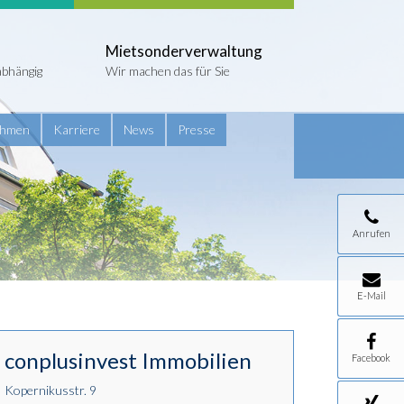
Mietsonderverwaltung
abhängig
Wir machen das für Sie
ehmen
Karriere
News
Presse
Anrufen
E-Mail
conplusinvest Immobilien
Facebook
Kopernikusstr. 9