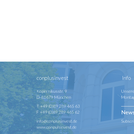
conplusinvest
Info
Kopernikusstr. 9
Unsere
D-81679 München
Montag 
T +49 (0)89 289 465 63
News
F +49 (0)89 289 465 62
info@conplusinvest.de
Subscr
www.conpulsinvest.de