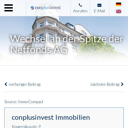
Menu
Anrufen
E-Mail
Home
Unternehmen
Wechsel an der Spitze der
Leistungen
Netfonds AG
Immobilienangebote
News
Presse
vorheriger Beitrag
nächster Beitrag
Kontakt
Impressum
Source: ImmoCompact
conplusinvest Immobilien
Kopernikusstr. 9