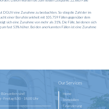
worden. Davon wurden bis zum selben Zeitpunkt 22.863 Fälle
t DGUV eine Zunahme zu beobachten. So stieg die Zahl der im
acht einer Berufskrankheit mit 105.759 Fällen gegenüber dem
igt sich eine Zunahme von mehr als 31%. Die Fälle, bei denen sich
lag um fast 53% höher. Bei den anerkannten Fällen ist eine Zunahme
Our Services
 Bürozeiten sind:
Home
- Freitag 8.00 - 18.00 Uhr
Immobilien
Finanzierung