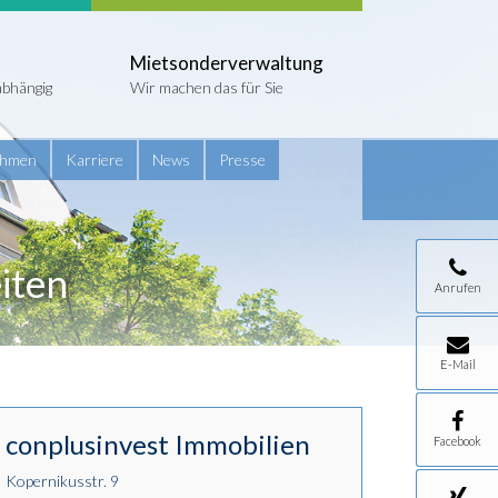
Mietsonderverwaltung
abhängig
Wir machen das für Sie
ehmen
Karriere
News
Presse
iten
Anrufen
E-Mail
conplusinvest Immobilien
Facebook
Kopernikusstr. 9