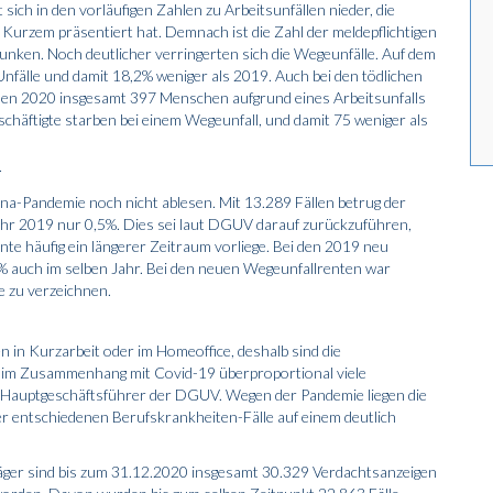
ich in den vorläufigen Zahlen zu Arbeitsunfällen nieder, die
urzem präsentiert hat. Demnach ist die Zahl der meldepflichtigen
unken. Noch deutlicher verringerten sich die Wegeunfälle. Auf dem
nfälle und damit 18,2% weniger als 2019. Auch bei den tödlichen
kamen 2020 insgesamt 397 Menschen aufgrund eines Arbeitsunfalls
schäftigte starben bei einem Wegeunfall, und damit 75 weniger als
r
na-Pandemie noch nicht ablesen. Mit 13.289 Fällen betrug der
hr 2019 nur 0,5%. Dies sei laut DGUV darauf zurückzuführen,
nte häufig ein längerer Zeitraum vorliege. Bei den 2019 neu
% auch im selben Jahr. Bei den neuen Wegeunfallrenten war
le zu verzeichnen.
en in Kurzarbeit oder im Homeoffice, deshalb sind die
r im Zusammenhang mit Covid-19 überproportional viele
, Hauptgeschäftsführer der DGUV. Wegen der Pandemie liegen die
er entschiedenen Berufskrankheiten-Fälle auf einem deutlich
äger sind bis zum 31.12.2020 insgesamt 30.329 Verdachtsanzeigen