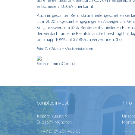
auf eine Berufskrankheit durch Covid-19 eingereicht 
entschieden, 18.069 anerkannt.
Auch im gesamten Berufskrankheitengeschehen sei lau
Jahr 2020 insgesamt eingegangenen Anzeigen auf Verd
Vorjahreswert um 32%. Bei den entschiedenen Fällen ze
der Verdacht auf eine Berufskrankheit bestätigt hat, 
um knapp 109% auf 37.886 zu verzeichnen. (tk)
Bild: © CStock – stock.adobe.com
Source: ImmoCompact
conplusinvest
Info
Kopernikusstr. 9
Unsere
D-81679 München
Montag 
T +49 (0)89 289 465 63