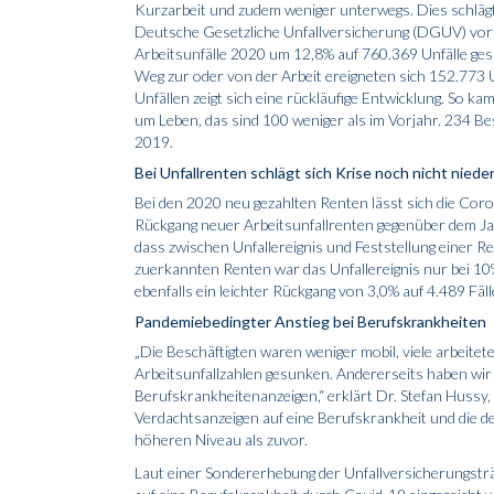
Kurzarbeit und zudem weniger unterwegs. Dies schlägt s
Deutsche Gesetzliche Unfallversicherung (DGUV) vor K
Arbeitsunfälle 2020 um 12,8% auf 760.369 Unfälle ges
Weg zur oder von der Arbeit ereigneten sich 152.773 U
Unfällen zeigt sich eine rückläufige Entwicklung. So 
um Leben, das sind 100 weniger als im Vorjahr. 234 Be
2019.
Bei Unfallrenten schlägt sich Krise noch nicht niede
Bei den 2020 neu gezahlten Renten lässt sich die Coro
Rückgang neuer Arbeitsunfallrenten gegenüber dem Ja
dass zwischen Unfallereignis und Feststellung einer Re
zuerkannten Renten war das Unfallereignis nur bei 10
ebenfalls ein leichter Rückgang von 3,0% auf 4.489 Fäl
Pandemiebedingter Anstieg bei Berufskrankheiten
„Die Beschäftigten waren weniger mobil, viele arbeitet
Arbeitsunfallzahlen gesunken. Andererseits haben wi
Berufskrankheitenanzeigen,“ erklärt Dr. Stefan Hussy
Verdachtsanzeigen auf eine Berufskrankheit und die d
höheren Niveau als zuvor.
Laut einer Sondererhebung der Unfallversicherungstr