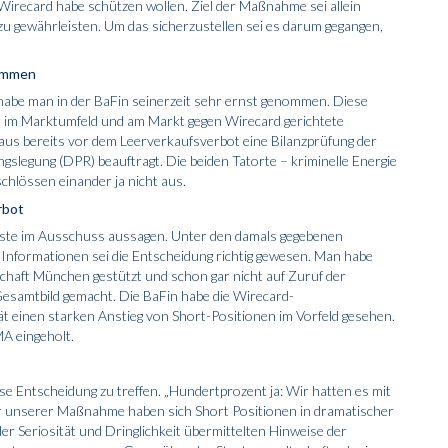
recard habe schützen wollen. Ziel der Maßnahme sei allein
u gewährleisten. Um das sicherzustellen sei es darum gegangen,
nommen
habe man in der BaFin seinerzeit sehr ernst genommen. Diese
 es im Marktumfeld und am Markt gegen Wirecard gerichtete
 Haus bereits vor dem Leerverkaufsverbot eine Bilanzprüfung der
slegung (DPR) beauftragt. Die beiden Tatorte – kriminelle Energie
chlössen einander ja nicht aus.
rbot
sste im Ausschuss aussagen. Unter den damals gegebenen
Informationen sei die Entscheidung richtig gewesen. Man habe
tschaft München gestützt und schon gar nicht auf Zuruf der
Gesamtbild gemacht. Die BaFin habe die Wirecard-
t einen starken Anstieg von Short-Positionen im Vorfeld gesehen.
A eingeholt.
iese Entscheidung zu treffen. „Hundertprozent ja: Wir hatten es mit
r unserer Maßnahme haben sich Short Positionen in dramatischer
er Seriosität und Dringlichkeit übermittelten Hinweise der