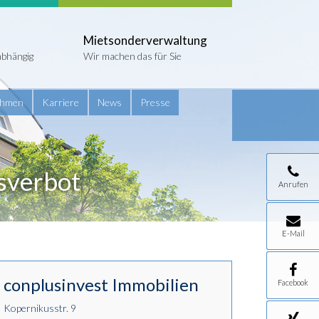
Mietsonderverwaltung
abhängig
Wir machen das für Sie
ehmen
Karriere
News
Presse
fsverbot
Anrufen
E-Mail
conplusinvest Immobilien
Facebook
Kopernikusstr. 9