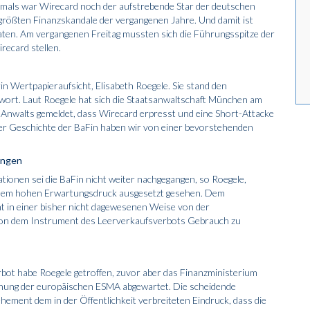
Damals war Wirecard noch der aufstrebende Star der deutschen
 größten Finanzskandale der vergangenen Jahre
. Und damit ist
raten. Am vergangenen Freitag mussten sich die Führungsspitze der
ecard stellen.
rin Wertpapieraufsicht
, Elisabeth Roegele. Sie stand den
ort. Laut Roegele hat sich die Staatsanwaltschaft München am
-Anwalts gemeldet, dass Wirecard erpresst und eine Short-Attacke
er Geschichte der BaFin haben wir von einer bevorstehenden
angen
ionen sei die BaFin nicht weiter nachgegangen, so Roegele,
inem hohen Erwartungsdruck ausgesetzt gesehen. Dem
t in einer bisher nicht dagewesenen Weise von der
 von dem Instrument des Leerverkaufsverbots Gebrauch zu
bot habe Roegele getroffen, zuvor aber das Finanzministerium
inung der europäischen ESMA abgewartet. Die scheidende
ement dem in der Öffentlichkeit verbreiteten Eindruck, dass die