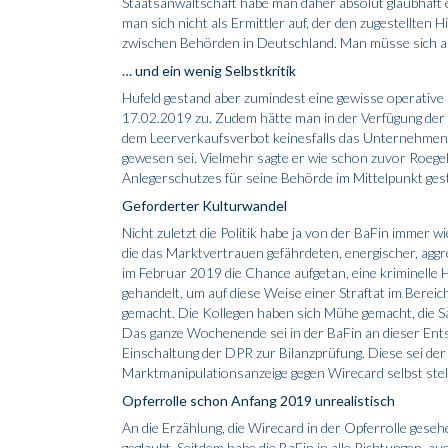
Staatsanwaltschaft habe man daher absolut glaubhaf
man sich nicht als Ermittler auf, der den zugestellte
zwischen Behörden in Deutschland. Man müsse sich a
… und ein wenig Selbstkritik
Hufeld gestand aber zumindest eine gewisse operativ
17.02.2019 zu. Zudem hätte man in der Verfügung de
dem Leerverkaufsverbot keinesfalls das Unternehmen
gewesen sei. Vielmehr sagte er wie schon zuvor Roege
Anlegerschutzes für seine Behörde im Mittelpunkt ges
Geforderter Kulturwandel
Nicht zuletzt die Politik habe ja von der BaFin immer w
die das Marktvertrauen gefährdeten, energischer, aggr
im Februar 2019 die Chance aufgetan, eine kriminelle 
gehandelt, um auf diese Weise einer Straftat im Bereic
gemacht. Die Kollegen haben sich Mühe gemacht, die Sac
Das ganze Wochenende sei in der BaFin an dieser Ents
Einschaltung der DPR zur Bilanzprüfung. Diese sei der
Marktmanipulationsanzeige gegen Wirecard selbst stel
Opferrolle schon Anfang 2019 unrealistisch
An die Erzählung, die Wirecard in der Opferrolle geseh
geglaubt. Seitdem habe die BaFin in alle Richtungen, au