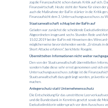
zog die Finanzaufsicht schon damals Kritik auf sich. 
Finanzwirtschaft. Heute steht der Name für
einen der
auch die Maßnahme der BaFin stärker in die Kritik ge
Finanzaufsicht dem 3. Untersuchungsausschuss zu Wir
Staatsanwaltschaft schlug bei der BaFin auf
Geladen war zunächst die
scheidende Exekutivdirekto
Abgeordneten insgesamt sechs Stunden Rede und Antw
15.02.2019 bei der BaFin mit Hinweisen des Wirecard
möglicherweise bevorstehenden werde. „Erstmals in d
Short Attacke erfahren“, berichtete Roegele.
Übermittelten Informationen nicht weiter nachgeg
Den von der Staatsanwaltschaft übermittelten Informat
sondern habe diese sehr ernst genommen und sich e
Untersuchungsausschuss zufolge ist die Finanzaufsich
Staatsanwaltschaft dazu gedrängt worden, präventiv
machen.
Anlegerschutz statt Unternehmensschutz
Die Entscheidung für das umstrittene Leerverkaufsver
und die Bundesbank in Kenntnis gesetzt sowie die Me
Exekutivdirektorin widersprach vor dem Ausschuss veh