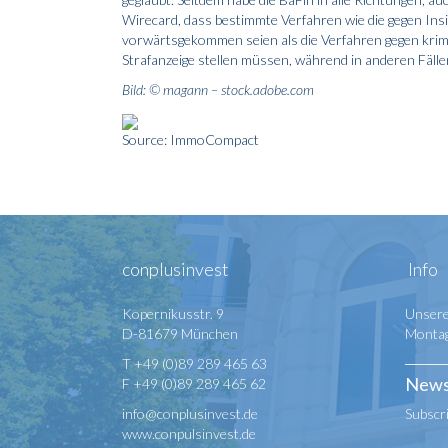
Wirecard, dass bestimmte Verfahren wie die gegen Insi
vorwärtsgekommen seien als die Verfahren gegen krimi
Strafanzeige stellen müssen, während in anderen Fälle
Bild: © magann – stock.adobe.com
Source: ImmoCompact
conplusinvest
Info
Kopernikusstr. 9
Unsere
D-81679 München
Montag 
T +49 (0)89 289 465 63
News
F +49 (0)89 289 465 62
info@conplusinvest.de
Subscr
www.conpulsinvest.de