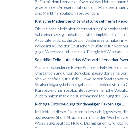
BaFin mit dem Leerverkaufsverbot das Unternehmen Wi
gewesen, den Anlegerschutz und das Marktvertrauen z
eine Marktmanipulation abzuwenden.
Kritische Medienberichterstattung sehr ernst ge
Die kritische Medienberichterstattung über Wirecard 
habe einerseits glaubhaft das Bild komplettiert, dass
Aktivitäten gab, so die Zeugin. Andererseits habe ihr
Wirecard AG bei der Deutschen Prüfstelle für Rechnung
gegen Wirecard und kriminelle Energie bei Wirecard – s
So erklärt Felix Hufeld das Wirecard-Leerverkaufsve
Auch der scheidende BaFin-Präsident Felix Hufeld mu
Umständen und unter Berücksichtigung der damaligen 
sich keinesfalls nur auf die Hinweise der Staatsanwal
Strafverfolgungsbehörde gehandelt, sondern sich ein 
Kursbewegungen beobachtet sowie eine hohe Volatilitä
Zudem haben man eine zustimmende Meinung der ESM
Richtige Entscheidung zur damaligen Faktenlage …
Im Lichte all dieser Faktoren sei es richtig gewesen, d
aggressiven Short Attacken zu tun. In den Wochen vo
Weise aufgebaut“, so Hufeld. Die mit einem Grundton d