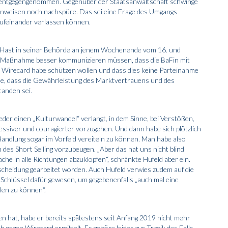
t entgegengenommen. Gegenüber der Staatsanwaltschaft schwinge
n Hinweisen noch nachspüre. Das sei eine Frage des Umgangs
ufeinander verlassen können.
e Hast in seiner Behörde an jenem Wochenende vom 16. und
r Maßnahme besser kommunizieren müssen, dass die BaFin mit
 Wirecard habe schützen wollen und dass dies keine Parteinahme
le, dass die Gewährleistung des Marktvertrauens und des
tanden sei.
ieder einen „Kulturwandel“ verlangt, in dem Sinne, bei Verstößen,
essiver und couragierter vorzugehen. Und dann habe sich plötzlich
Handlung sogar im Vorfeld vereiteln zu können. Man habe also
h des Short Selling vorzubeugen. „Aber das hat uns nicht blind
he in alle Richtungen abzuklopfen“, schränkte Hufeld aber ein.
cheidung gearbeitet worden. Auch Hufeld verwies zudem auf die
 Schlüssel dafür gewesen, um gegebenenfalls „auch mal eine
len zu können“.
en hat, habe er bereits spätestens seit Anfang 2019 nicht mehr
ch gegen Wirecard ermittelt. Es gehöre leider zur Tragik des Falls